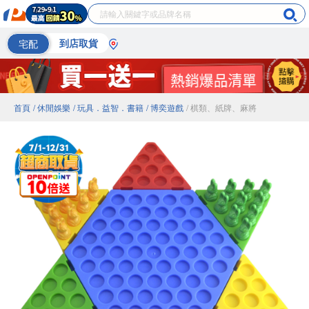
宅配
到店取貨
首頁
/ 休閒娛樂
/ 玩具．益智．書籍
/ 博奕遊戲
/ 棋類、紙牌、麻將