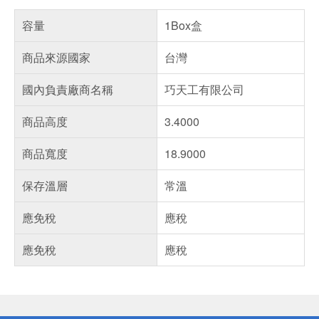
容量
1Box盒
商品來源國家
台灣
國內負責廠商名稱
巧天工有限公司
商品高度
3.4000
商品寬度
18.9000
保存溫層
常溫
應免稅
應稅
應免稅
應稅
偏遠地區配送
詐騙網頁！請小心！
得獎公告