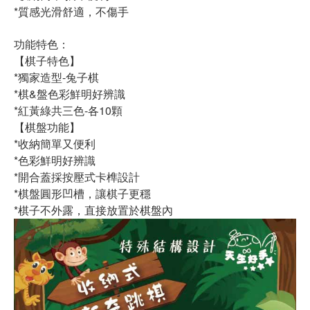
*質感光滑舒適，不傷手
功能特色：
【棋子特色】
*獨家造型-兔子棋
*棋&盤色彩鮮明好辨識
*紅黃綠共三色-各10顆
【棋盤功能】
*收納簡單又便利
*色彩鮮明好辨識
*開合蓋採按壓式卡榫設計
*棋盤圓形凹槽，讓棋子更穩
*棋子不外露，直接放置於棋盤內