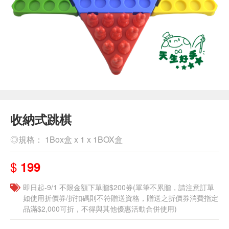
收納式跳棋
◎規格： 1Box盒 x 1 x 1BOX盒
$
199
即日起-9/1 不限金額下單贈$200券(單筆不累贈，請注意訂單
如使用折價券/折扣碼則不符贈送資格，贈送之折價券消費指定
品滿$2,000可折，不得與其他優惠活動合併使用)