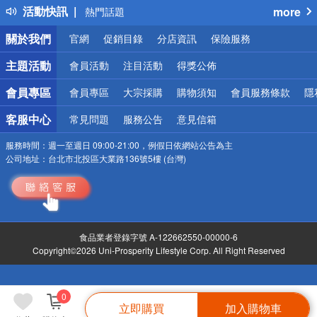
活動快訊
more
熱門話題
銀行優惠
關於我們
官網
促銷目錄
分店資訊
保險服務
偏遠地區配送
詐騙網頁！請小心！
主題活動
會員活動
注目活動
得獎公佈
會員專區
會員專區
大宗採購
購物須知
會員服務條款
隱
客服中心
常見問題
服務公告
意見信箱
服務時間：
週一至週日 09:00-21:00，例假日依網站公告為主
公司地址：
台北市北投區大業路136號5樓 (台灣)
食品業者登錄字號 A-122662550-00000-6
Copyright©2026 Uni-Prosperity Lifestyle Corp. All Right Reserved
0
立即購買
加入購物車