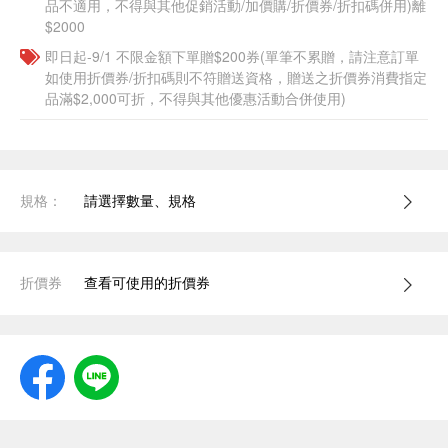
品不適用，不得與其他促銷活動/加價購/折價券/折扣碼併用)離
$2000
即日起-9/1 不限金額下單贈$200券(單筆不累贈，請注意訂單
如使用折價券/折扣碼則不符贈送資格，贈送之折價券消費指定
品滿$2,000可折，不得與其他優惠活動合併使用)
規格：
請選擇數量、規格
折價券
查看可使用的折價券