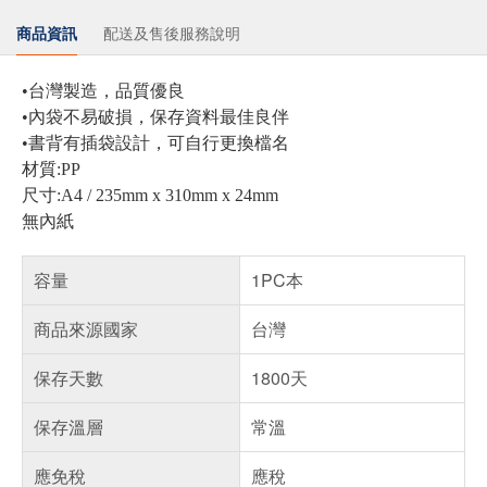
商品資訊
配送及售後服務說明
•台灣製造，品質優良
•內袋不易破損，保存資料最佳良伴
•書背有插袋設計，可自行更換檔名
材質:PP
尺寸:A4 / 235mm x 310mm x 24mm
無內紙
容量
1PC本
商品來源國家
台灣
保存天數
1800天
保存溫層
常溫
應免稅
應稅