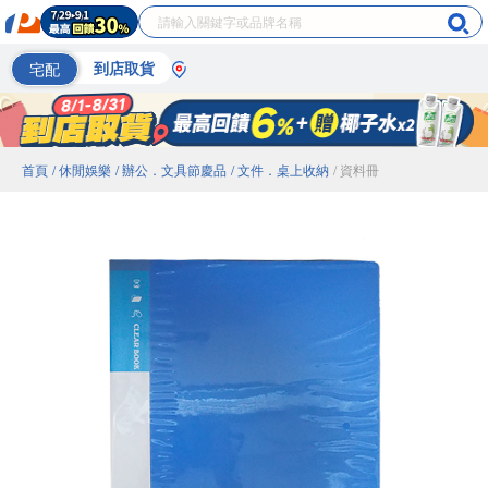
宅配
到店取貨
首頁
/ 休閒娛樂
/ 辦公．文具節慶品
/ 文件．桌上收納
/ 資料冊