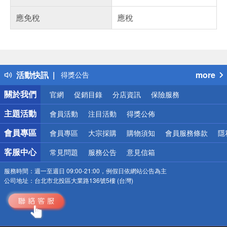
應免稅
應稅
偏遠地區配送
詐騙網頁！請小心！
得獎公告
活動快訊
more
熱門話題
銀行優惠
關於我們
官網
促銷目錄
分店資訊
保險服務
偏遠地區配送
詐騙網頁！請小心！
主題活動
會員活動
注目活動
得獎公佈
會員專區
會員專區
大宗採購
購物須知
會員服務條款
隱
客服中心
常見問題
服務公告
意見信箱
服務時間：
週一至週日 09:00-21:00，例假日依網站公告為主
公司地址：
台北市北投區大業路136號5樓 (台灣)