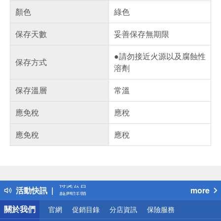
顏色
綠色
保存天數
妥善保存無期限
●請勿接近火源以及腐蝕性
保存方式
溶劑
保存溫層
常溫
應免稅
應稅
應免稅
應稅
偏遠地區配送
詐騙網頁！請小心！
得獎公告
活動快訊
more
熱門話題
銀行優惠
關於我們
官網
促銷目錄
分店資訊
保險服務
偏遠地區配送