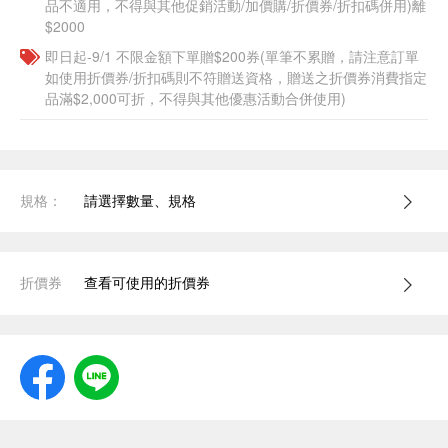
品不適用，不得與其他促銷活動/加價購/折價券/折扣碼併用)離
$2000
即日起-9/1 不限金額下單贈$200券(單筆不累贈，請注意訂單
如使用折價券/折扣碼則不符贈送資格，贈送之折價券消費指定
品滿$2,000可折，不得與其他優惠活動合併使用)
規格：
請選擇數量、規格
折價券
查看可使用的折價券