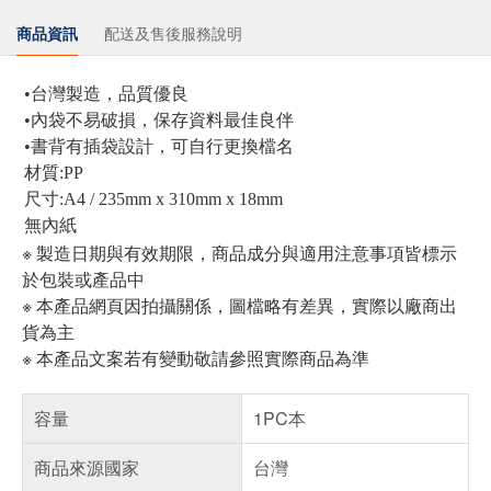
商品資訊
配送及售後服務說明
•台灣製造，品質優良
•內袋不易破損，保存資料最佳良伴
•書背有插袋設計，可自行更換檔名
材質:PP
尺寸:A4 / 235mm x 310mm x 18mm
無內紙
※ 製造日期與有效期限，商品成分與適用注意事項皆標示
於包裝或產品中
※ 本產品網頁因拍攝關係，圖檔略有差異，實際以廠商出
貨為主
※ 本產品文案若有變動敬請參照實際商品為準
容量
1PC本
商品來源國家
台灣