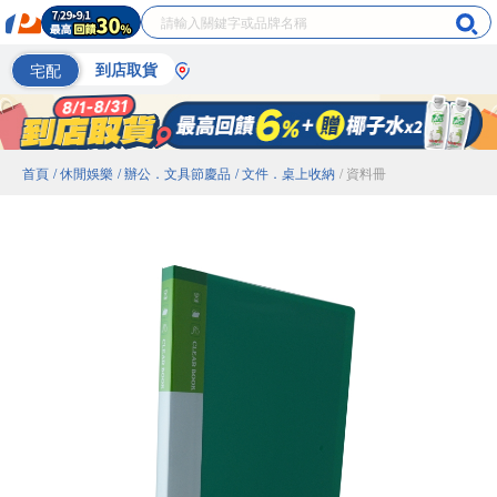
宅配
到店取貨
首頁
/ 休閒娛樂
/ 辦公．文具節慶品
/ 文件．桌上收納
/ 資料冊