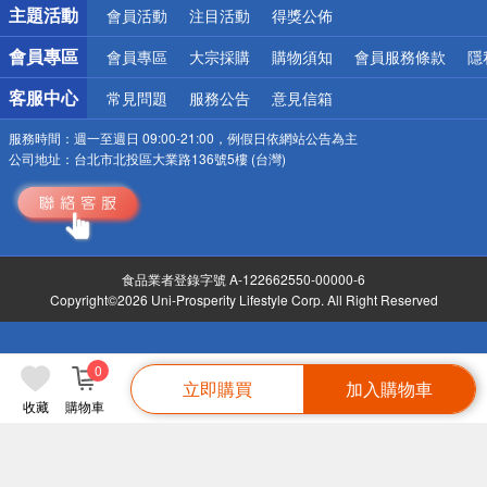
詐騙網頁！請小心！
主題活動
會員活動
注目活動
得獎公佈
會員專區
會員專區
大宗採購
購物須知
會員服務條款
隱
客服中心
常見問題
服務公告
意見信箱
服務時間：
週一至週日 09:00-21:00，例假日依網站公告為主
公司地址：
台北市北投區大業路136號5樓 (台灣)
食品業者登錄字號 A-122662550-00000-6
Copyright©2026 Uni-Prosperity Lifestyle Corp. All Right Reserved
0
立即購買
加入購物車
收藏
購物車