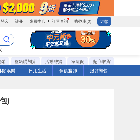
結帳
登入
註冊
會員中心
訂單查詢
購物車(0)
米
促銷
整箱購划算
活動總覽
家速配
超商取貨
休閒娛樂
日用生活
傢俱寢飾
服飾鞋包
包)