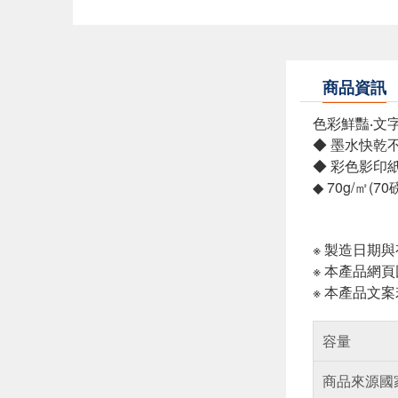
商品資訊
色彩鮮豔‧文
◆ 墨水快乾
◆ 彩色影印紙
◆ 70g/㎡(7
※ 製造日期
※ 本產品網
※ 本產品文
容量
商品來源國