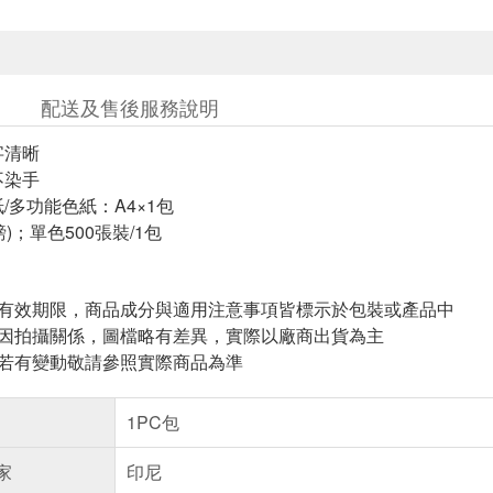
配送及售後服務說明
字清晰
不染手
/多功能色紙：A4×1包
0磅)；單色500張裝/1包
與有效期限，商品成分與適用注意事項皆標示於包裝或產品中
頁因拍攝關係，圖檔略有差異，實際以廠商出貨為主
案若有變動敬請參照實際商品為準
1PC包
家
印尼