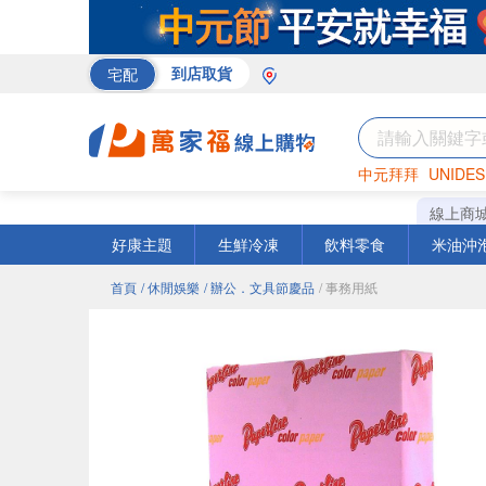
宅配
到店取貨
中元拜拜
UNIDES
巧克力
罐頭
咖啡
線上商
好康主題
生鮮冷凍
飲料零食
米油沖
首頁
/ 休閒娛樂
/ 辦公．文具節慶品
/ 事務用紙