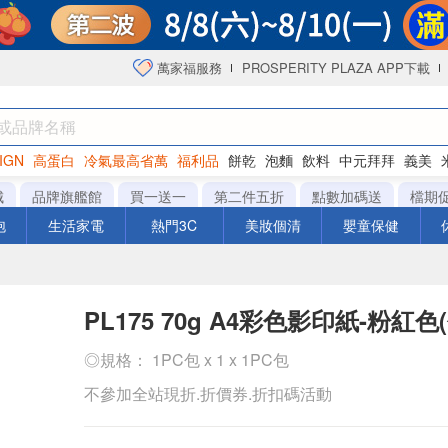
萬家福服務
PROSPERITY PLAZA APP下載
IGN
高蛋白
冷氣最高省萬
福利品
餅乾
泡麵
飲料
中元拜拜
義美
海苔
城
品牌旗艦館
買一送一
第二件五折
點數加碼送
檔期
泡
生活家電
熱門3C
美妝個清
嬰童保健
PL175 70g A4彩色影印紙-粉紅色(
◎規格： 1PC包 x 1 x 1PC包
不參加全站現折.折價券.折扣碼活動