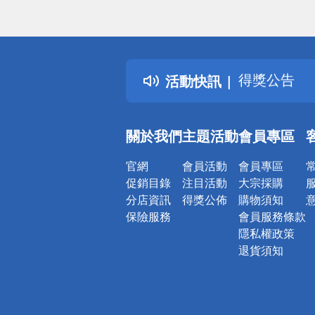
偏遠地區配
詐騙網頁！
得獎公告
活動快訊
熱門話題
銀行優惠
偏遠地區配
關於我們
主題活動
會員專區
詐騙網頁！
官網
會員活動
會員專區
促銷目錄
注目活動
大宗採購
分店資訊
得獎公佈
購物須知
保險服務
會員服務條款
隱私權政策
退貨須知