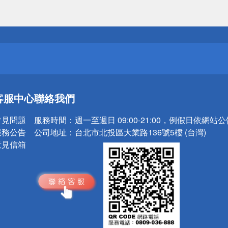
送
請小心！
送
客服中心
聯絡我們
請小心！
常見問題
服務時間：
週一至週日 09:00-21:00，例假日依網站
服務公告
公司地址：
台北市北投區大業路136號5樓 (台灣)
意見信箱