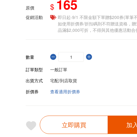
165
$
原價
促銷活動
即日起-9/1 不限金額下單贈$200券(單
如使用折價券/折扣碼則不符贈送資格，
品滿$2,000可折，不得與其他優惠活動合
數量
訂單類型
一般訂單
出貨方式
宅配/到店取貨
折價券
查看適用折價券
立即購買
加