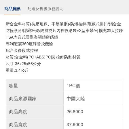
商品資訊
配送及售後服務說明
新合金料材質(抗壓耐踩、不易破損)/防爆拉鍊/隱藏式掛扣/鋁合金
防撞護角/隱藏杯架/隔層雙片內裡收納袋+X型束帶/可擴充加大拉鍊
TSA內嵌式國際海關鎖密碼鎖
專利避震360度靜音飛機輪
鋁合金多段式拉桿
材質:合金料(PC+ABS)PC膜 拉絲防刮材質
尺寸:36x25x56公分
重量:3.4公斤
容量
1PC個
商品來源國家
中國大陸
商品高度
26.8000
商品寬度
37.9000