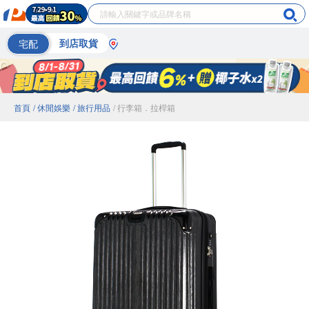
宅配
到店取貨
首頁
/ 休閒娛樂
/ 旅行用品
/ 行李箱．拉桿箱