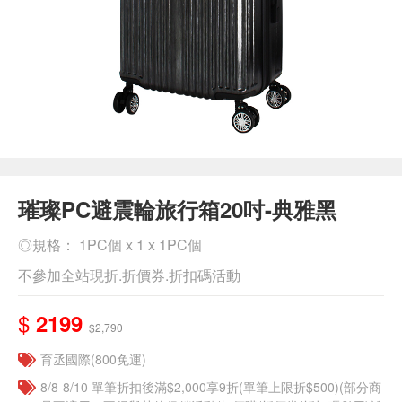
璀璨PC避震輪旅行箱20吋-典雅黑
◎規格： 1PC個 x 1 x 1PC個
不參加全站現折.折價券.折扣碼活動
$
2199
$2,790
育丞國際(800免運)
8/8-8/10 單筆折扣後滿$2,000享9折(單筆上限折$500)(部分商