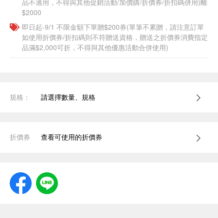
品不適用，不得與其他促銷活動/加價購/折價券/折扣碼併用)離
$2000
即日起-9/1 不限金額下單贈$200券(單筆不累贈，請注意訂單
如使用折價券/折扣碼則不符贈送資格，贈送之折價券消費指定
品滿$2,000可折，不得與其他優惠活動合併使用)
規格：
請選擇數量、規格
折價券
查看可使用的折價券