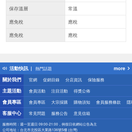
保存溫層
常溫
應免稅
應稅
應免稅
應稅
偏遠地區配送
詐騙網頁！請小心！
得獎公告
活動快訊
more
熱門話題
銀行優惠
關於我們
官網
促銷目錄
分店資訊
保險服務
偏遠地區配送
詐騙網頁！請小心！
主題活動
會員活動
注目活動
得獎公佈
會員專區
會員專區
大宗採購
購物須知
會員服務條款
隱
客服中心
常見問題
服務公告
意見信箱
服務時間：
週一至週日 09:00-21:00，例假日依網站公告為主
公司地址：
台北市北投區大業路136號5樓 (台灣)