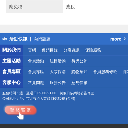
應免稅
應稅
偏遠地區配送
詐騙網頁！請小心！
得獎公告
活動快訊
more
熱門話題
銀行優惠
關於我們
官網
促銷目錄
分店資訊
保險服務
偏遠地區配送
詐騙網頁！請小心！
主題活動
會員活動
注目活動
得獎公佈
會員專區
會員專區
大宗採購
購物須知
會員服務條款
隱
客服中心
常見問題
服務公告
意見信箱
服務時間：
週一至週日 09:00-21:00，例假日依網站公告為主
公司地址：
台北市北投區大業路136號5樓 (台灣)