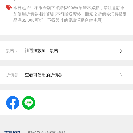
即日起-9/1 不限金額下單贈$200券(單筆不累贈，請注意訂單
如使用折價券/折扣碼則不符贈送資格，贈送之折價券消費指定
品滿$2,000可折，不得與其他優惠活動合併使用)
規格：
請選擇數量、規格
折價券
查看可使用的折價券
商品資訊
配送及售後服務說明