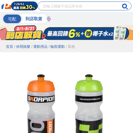
宅配
到店取貨
首頁
/ 休閒娛樂
/ 運動用品
/ 輪類運動
/ 其他