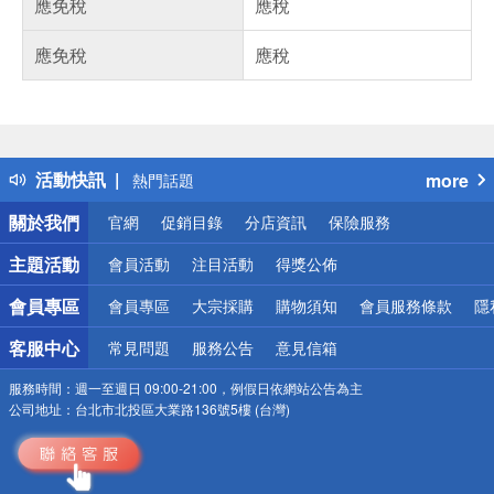
應免稅
應稅
應免稅
應稅
偏遠地區配送
詐騙網頁！請小心！
得獎公告
活動快訊
more
熱門話題
銀行優惠
關於我們
官網
促銷目錄
分店資訊
保險服務
偏遠地區配送
詐騙網頁！請小心！
主題活動
會員活動
注目活動
得獎公佈
會員專區
會員專區
大宗採購
購物須知
會員服務條款
隱
客服中心
常見問題
服務公告
意見信箱
服務時間：
週一至週日 09:00-21:00，例假日依網站公告為主
公司地址：
台北市北投區大業路136號5樓 (台灣)