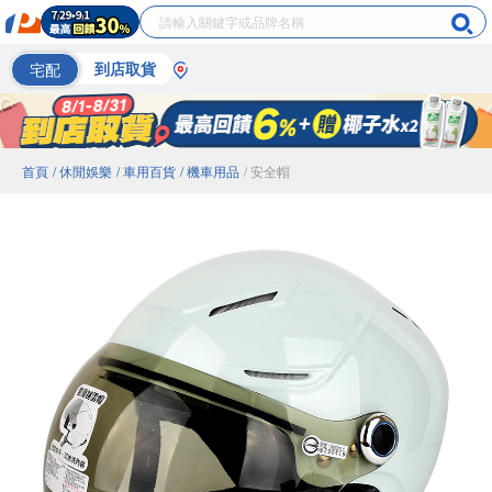
宅配
到店取貨
首頁
/ 休閒娛樂
/ 車用百貨
/ 機車用品
/ 安全帽