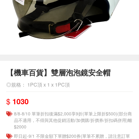
【機車百貨】雙層泡泡鏡安全帽
◎規格： 1PC頂 x 1 x 1PC頂
$
1030
8/8-8/10 單筆折扣後滿$2,000享9折(單筆上限折$500)(部分商
品不適用，不得與其他促銷活動/加價購/折價券/折扣碼併用)離
$2000
即日起-9/1 不限金額下單贈$200券(單筆不累贈，請注意訂單