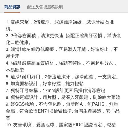
商品資訊
配送及售後服務說明
1. 雙線夾擊，2倍速淨。深潔難刷齒縫，減少牙結石堆
積。
2. 2倍潔齒面積，清潔更快速! 搭配正確刷牙習慣，幫助強
化口腔健康。
3. 細滑! 線材細緻低摩擦，容易滑入牙縫，好進好出，不
易卡牙
4. 強韌! 嚴選高品質線材，強韌有彈性，不易起毛分岔，
不易斷裂
5. 速淨! 耐用好用，2倍迅速潔牙，潔淨齒縫，一支搞定。
6. 加寬握柄設計，好拿好握，施力輕鬆
7. 獨特牙弓結構，17mm設計更容易操作清潔齒縫
8. 獨特尾端設計，扁片型，易深入牙齦縫，剔除較大菜渣
9. 經SGS檢驗，不含塑化劑，無雙酚A，無PAHS，無重
金屬，符合歐盟EN71-3檢驗標準, 台灣生產製造，安心品
質
10. 友善環境，愛護地球，國家級PIDC認證肯定，減塑