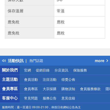
保存溫層
常溫
應免稅
應稅
應免稅
應稅
偏遠地區配送
詐騙網頁！請小心！
得獎公告
活動快訊
more
熱門話題
銀行優惠
關於我們
官網
促銷目錄
分店資訊
保險服務
偏遠地區配送
詐騙網頁！請小心！
主題活動
會員活動
注目活動
得獎公佈
會員專區
會員專區
大宗採購
購物須知
會員服務條款
隱
客服中心
常見問題
服務公告
意見信箱
服務時間：
週一至週日 09:00-21:00，例假日依網站公告為主