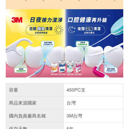
容量
450PC支
商品來源國家
台灣
國內負責廠商名稱
3M台灣
保存天數
5年