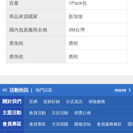
容量
1Pack包
商品來源國家
新加坡
國內負責廠商名稱
3M台灣
應免稅
應稅
應免稅
應稅
偏遠地區配送
詐騙網頁！請小心！
得獎公告
活動快訊
more
熱門話題
銀行優惠
關於我們
官網
促銷目錄
分店資訊
保險服務
偏遠地區配送
詐騙網頁！請小心！
主題活動
會員活動
注目活動
得獎公佈
會員專區
會員專區
大宗採購
購物須知
會員服務條款
隱