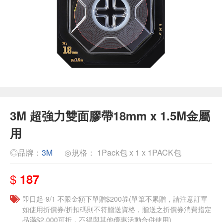
3M 超強力雙面膠帶18mm x 1.5M金屬
用
◎品牌：
3M
◎規格： 1Pack包 x 1 x 1PACK包
$
187
即日起-9/1 不限金額下單贈$200券(單筆不累贈，請注意訂單
如使用折價券/折扣碼則不符贈送資格，贈送之折價券消費指定
品滿$2,000可折，不得與其他優惠活動合併使用)