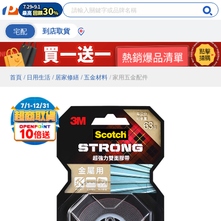
宅配
到店取貨
首頁
/ 日用生活
/ 居家修繕
/ 五金材料
/ 家用五金配件