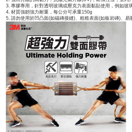
3. 專膠專用，針對透明玻璃或壓克力表面黏貼使用，例如玻
4. 材質強韌強力耐重，每公分可承重150g

5. 請勿使用於凹凸面(如磁磚接縫)、粗糙表面(如板岩磚)、