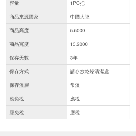
容量
1PC把
商品來源國家
中國大陸
商品高度
5.5000
商品寬度
13.2000
保存天數
3年
保存方式
請存放乾燥清潔處
保存溫層
常溫
應免稅
應稅
應免稅
應稅
偏遠地區配送
詐騙網頁！請小心！