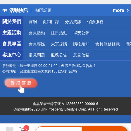
得獎公告
活動快訊
more
熱門話題
銀行優惠
關於我們
官網
促銷目錄
分店資訊
保險服務
偏遠地區配送
詐騙網頁！請小心！
主題活動
會員活動
注目活動
得獎公佈
會員專區
會員專區
大宗採購
購物須知
會員服務條款
隱
客服中心
常見問題
服務公告
意見信箱
服務時間：
週一至週日 09:00-21:00，例假日依網站公告為主
公司地址：
台北市北投區大業路136號5樓 (台灣)
食品業者登錄字號 A-122662550-00000-6
Copyright©2026 Uni-Prosperity Lifestyle Corp. All Right Reserved
0