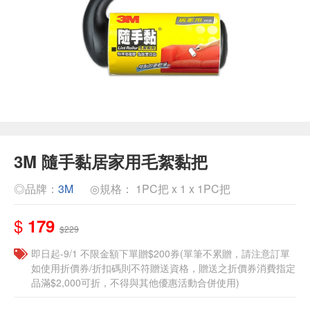
3M 隨手黏居家用毛絮黏把
◎品牌：
3M
◎規格： 1PC把 x 1 x 1PC把
$
179
$229
即日起-9/1 不限金額下單贈$200券(單筆不累贈，請注意訂單
如使用折價券/折扣碼則不符贈送資格，贈送之折價券消費指定
品滿$2,000可折，不得與其他優惠活動合併使用)