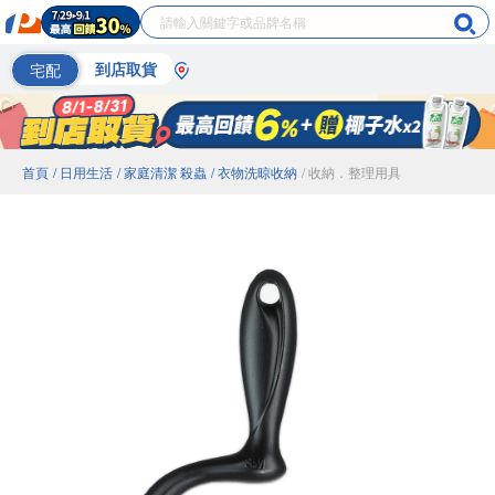
宅配
到店取貨
首頁
/ 日用生活
/ 家庭清潔 殺蟲
/ 衣物洗晾收納
/ 收納．整理用具