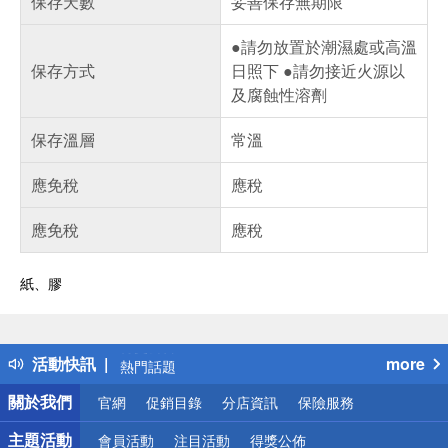
保存天數
妥善保存無期限
●請勿放置於潮濕處或高溫
保存方式
日照下 ●請勿接近火源以
及腐蝕性溶劑
保存溫層
常溫
應免稅
應稅
應免稅
應稅
紙、膠
偏遠地區配送
詐騙網頁！請小心！
得獎公告
活動快訊
more
熱門話題
銀行優惠
關於我們
官網
促銷目錄
分店資訊
保險服務
偏遠地區配送
詐騙網頁！請小心！
主題活動
會員活動
注目活動
得獎公佈