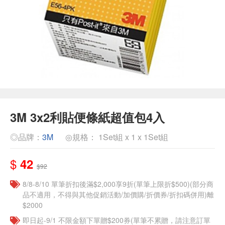
3M 3x2利貼便條紙超值包4入
◎品牌：
3M
◎規格： 1Set組 x 1 x 1Set組
$
42
$92
8/8-8/10 單筆折扣後滿$2,000享9折(單筆上限折$500)(部分商
品不適用，不得與其他促銷活動/加價購/折價券/折扣碼併用)離
$2000
即日起-9/1 不限金額下單贈$200券(單筆不累贈，請注意訂單