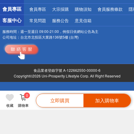
會員專區
會員專區
大宗採購
購物須知
會員服務條款
隱
客服中心
常見問題
服務公告
意見信箱
服務時間：
週一至週日 09:00-21:00，例假日依網站公告為主
公司地址：
台北市北投區大業路136號5樓 (台灣)
食品業者登錄字號 A-122662550-00000-6
Copyright©2026 Uni-Prosperity Lifestyle Corp. All Right Reserved
0
立即購買
加入購物車
收藏
購物車