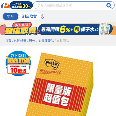
宅配
到店取貨
首頁
/ 休閒娛樂
/ 辦公．文具節慶品
/ 文具用品