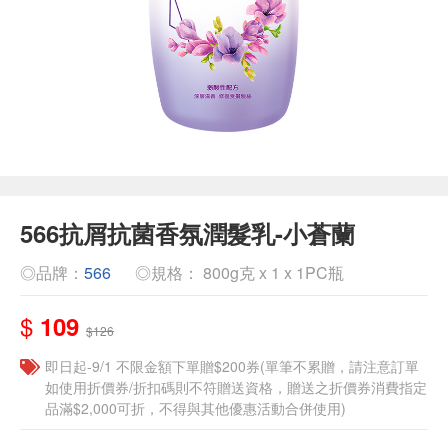
566抗屑抗菌香氛潤髮乳-小蒼蘭
◎品牌：
566
◎規格： 800g克 x 1 x 1PC瓶
$
109
$126
即日起-9/1 不限金額下單贈$200券(單筆不累贈，請注意訂單
如使用折價券/折扣碼則不符贈送資格，贈送之折價券消費指定
品滿$2,000可折，不得與其他優惠活動合併使用)