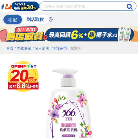
宅配
到店取貨
首頁
/ 美妝個清
/ 個人清潔
/ 洗護造型
/ 潤髮乳