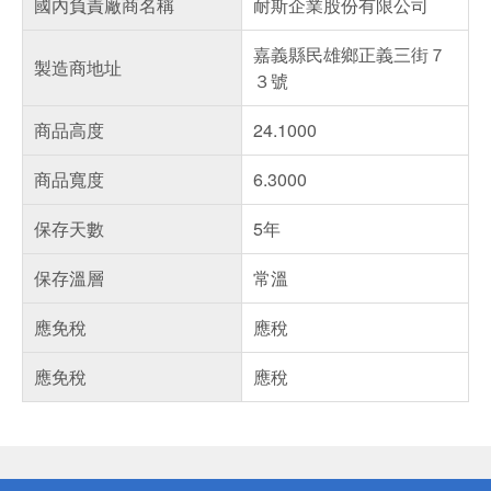
國內負責廠商名稱
耐斯企業股份有限公司
嘉義縣民雄鄉正義三街７
製造商地址
３號
商品高度
24.1000
商品寬度
6.3000
保存天數
5年
保存溫層
常溫
應免稅
應稅
應免稅
應稅
偏遠地區配送
詐騙網頁！請小心！
得獎公告