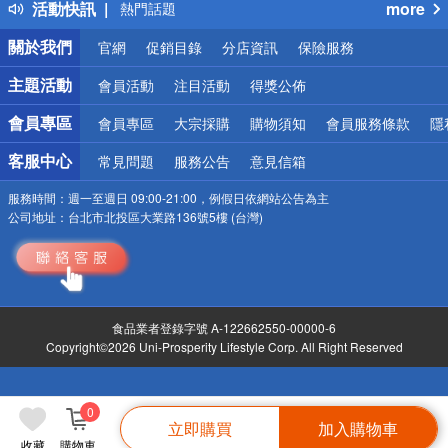
活動快訊
more
熱門話題
銀行優惠
關於我們
官網
促銷目錄
分店資訊
保險服務
偏遠地區配送
詐騙網頁！請小心！
主題活動
會員活動
注目活動
得獎公佈
會員專區
會員專區
大宗採購
購物須知
會員服務條款
隱
客服中心
常見問題
服務公告
意見信箱
服務時間：
週一至週日 09:00-21:00，例假日依網站公告為主
公司地址：
台北市北投區大業路136號5樓 (台灣)
食品業者登錄字號 A-122662550-00000-6
Copyright©2026 Uni-Prosperity Lifestyle Corp. All Right Reserved
0
立即購買
加入購物車
收藏
購物車