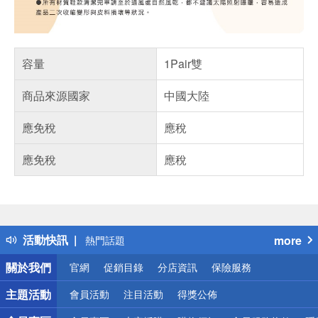
容量
1Pair雙
商品來源國家
中國大陸
應免稅
應稅
應免稅
應稅
偏遠地區配送
詐騙網頁！請小心！
得獎公告
活動快訊
more
熱門話題
銀行優惠
關於我們
官網
促銷目錄
分店資訊
保險服務
偏遠地區配送
詐騙網頁！請小心！
主題活動
會員活動
注目活動
得獎公佈