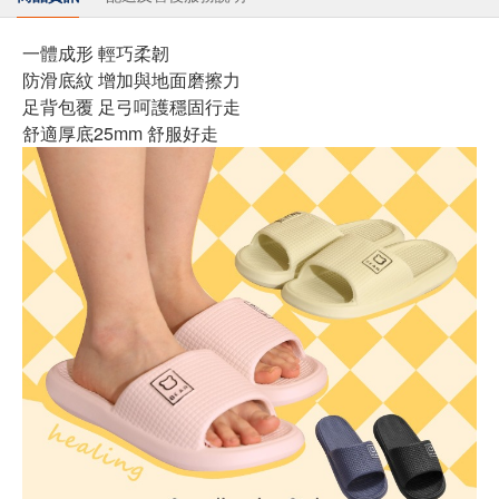
一體成形 輕巧柔韌
防滑底紋 增加與地面磨擦力
足背包覆 足弓呵護穩固行走
舒適厚底25mm 舒服好走