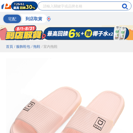
宅配
到店取貨
首頁
/ 服飾鞋包
/ 拖鞋
/ 室內拖鞋