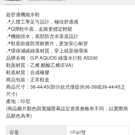
超舒適機能水鞋
📍人體工學足弓設計，極佳舒適感
📍Q彈鞋中底，走路更穩定輕鬆
📍機能排水，底部防含水渠道設計
📍鞋底前後防滑耐磨片，更加安心耐穿
📍環保減碳綠藻材質，穿上就是做環保
品牌名稱：G.P AQUOS 綠藻水行鞋 A5330
鞋面材質：乙烯.醋酸乙烯(EVA)
鞋底材質：合成橡膠
商品包裝：正常鞋盒
商品尺寸：36-44/45(部分款式僅提供36-39或39-44/45之
尺寸)
產地：印尼
(商品圖片顏色因電腦螢幕設定差異會略有不同，以實際商
品顏色為準)
容量
1Pair雙