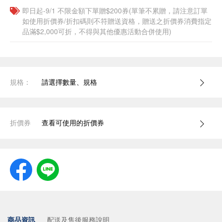
即日起-9/1 不限金額下單贈$200券(單筆不累贈，請注意訂單
如使用折價券/折扣碼則不符贈送資格，贈送之折價券消費指定
品滿$2,000可折，不得與其他優惠活動合併使用)
規格：
請選擇數量、規格
折價券
查看可使用的折價券
商品資訊
配送及售後服務說明