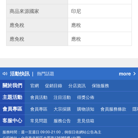
商品來源國家
印尼
應免稅
應稅
應免稅
應稅
偏遠地區配送
詐騙網頁！請小心！
得獎公告
活動快訊
more
熱門話題
銀行優惠
關於我們
官網
促銷目錄
分店資訊
保險服務
偏遠地區配送
詐騙網頁！請小心！
主題活動
會員活動
注目活動
得獎公佈
會員專區
會員專區
大宗採購
購物須知
會員服務條款
隱
客服中心
常見問題
服務公告
意見信箱
服務時間：
週一至週日 09:00-21:00，例假日依網站公告為主
公司地址：
台北市北投區大業路136號5樓 (台灣)