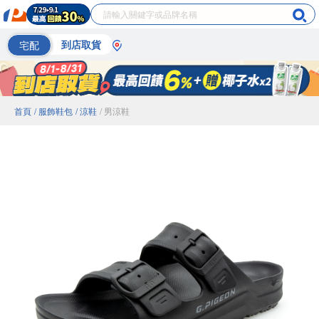
宅配
到店取貨
首頁
/ 服飾鞋包
/ 涼鞋
/ 男涼鞋