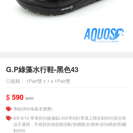
G.P綠藻水行鞋-黑色43
◎規格： 1Pair雙 x 1 x 1Pair雙
$
590
$650
專館(800免基本運費)
8/8-8/10 單筆折扣後滿$2,000享9折(單筆上限折$500)(部分商
品不適用，不得與其他促銷活動/加價購/折價券/折扣碼併用)離
$2000