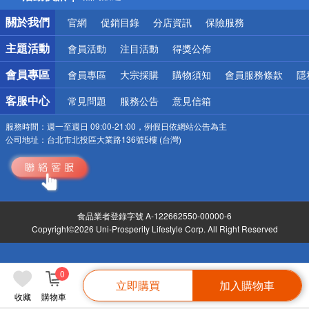
銀行優惠
關於我們
官網
促銷目錄
分店資訊
保險服務
偏遠地區配送
詐騙網頁！請小心！
主題活動
會員活動
注目活動
得獎公佈
會員專區
會員專區
大宗採購
購物須知
會員服務條款
隱
客服中心
常見問題
服務公告
意見信箱
服務時間：
週一至週日 09:00-21:00，例假日依網站公告為主
公司地址：
台北市北投區大業路136號5樓 (台灣)
食品業者登錄字號 A-122662550-00000-6
Copyright©2026 Uni-Prosperity Lifestyle Corp. All Right Reserved
0
立即購買
加入購物車
收藏
購物車