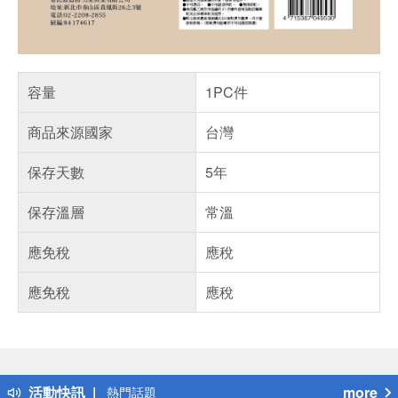
容量
1PC件
商品來源國家
台灣
保存天數
5年
保存溫層
常溫
應免稅
應稅
應免稅
應稅
偏遠地區配送
詐騙網頁！請小心！
得獎公告
活動快訊
more
熱門話題