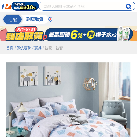
宅配
到店取貨
首頁
/ 傢俱寢飾
/ 寢具
/ 被毯．被套