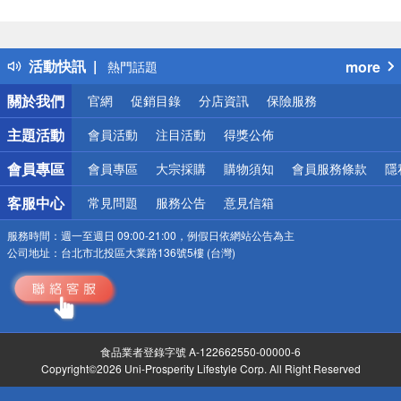
偏遠地區配送
詐騙網頁！請小心！
得獎公告
活動快訊
more
熱門話題
銀行優惠
關於我們
官網
促銷目錄
分店資訊
保險服務
偏遠地區配送
詐騙網頁！請小心！
主題活動
會員活動
注目活動
得獎公佈
會員專區
會員專區
大宗採購
購物須知
會員服務條款
隱
客服中心
常見問題
服務公告
意見信箱
服務時間：
週一至週日 09:00-21:00，例假日依網站公告為主
公司地址：
台北市北投區大業路136號5樓 (台灣)
食品業者登錄字號 A-122662550-00000-6
Copyright©2026 Uni-Prosperity Lifestyle Corp. All Right Reserved