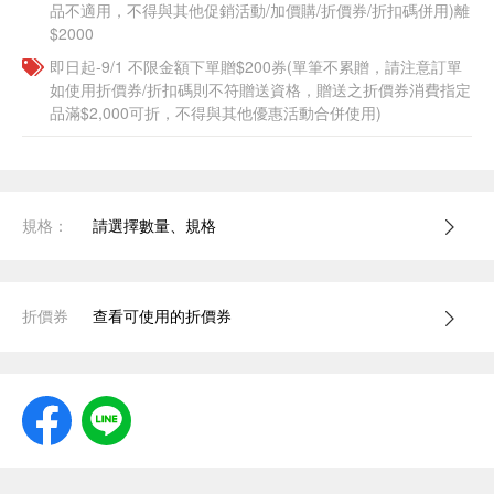
品不適用，不得與其他促銷活動/加價購/折價券/折扣碼併用)離
$2000
即日起-9/1 不限金額下單贈$200券(單筆不累贈，請注意訂單
如使用折價券/折扣碼則不符贈送資格，贈送之折價券消費指定
品滿$2,000可折，不得與其他優惠活動合併使用)
規格：
請選擇數量、規格
折價券
查看可使用的折價券