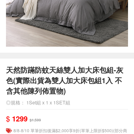
天然防蹣防蚊天絲雙人加大床包組-灰
色(實際出貨為雙人加大床包組1入 不
含其他陳列佈置物)
◎規格： 1Set組 x 1 x 1SET組
$
1299
$1,599
8/8-8/10 單筆折扣後滿$2,000享9折(單筆上限折$500)(部分商