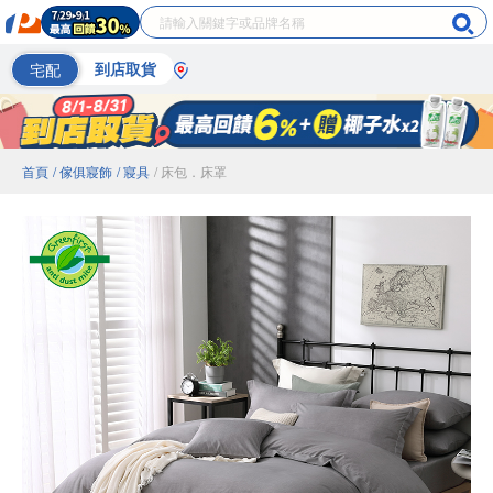
宅配
到店取貨
首頁
/ 傢俱寢飾
/ 寢具
/ 床包．床罩