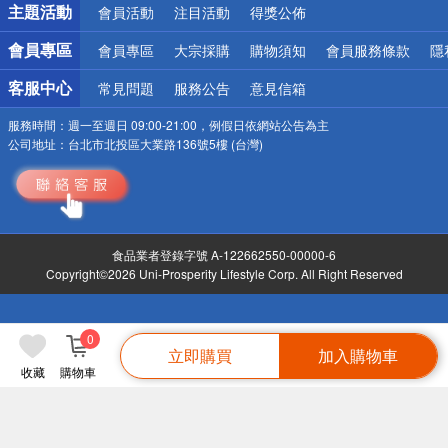
主題活動
會員活動
注目活動
得獎公佈
會員專區
會員專區
大宗採購
購物須知
會員服務條款
隱
客服中心
常見問題
服務公告
意見信箱
服務時間：
週一至週日 09:00-21:00，例假日依網站公告為主
公司地址：
台北市北投區大業路136號5樓 (台灣)
食品業者登錄字號 A-122662550-00000-6
Copyright©2026 Uni-Prosperity Lifestyle Corp. All Right Reserved
0
立即購買
加入購物車
收藏
購物車