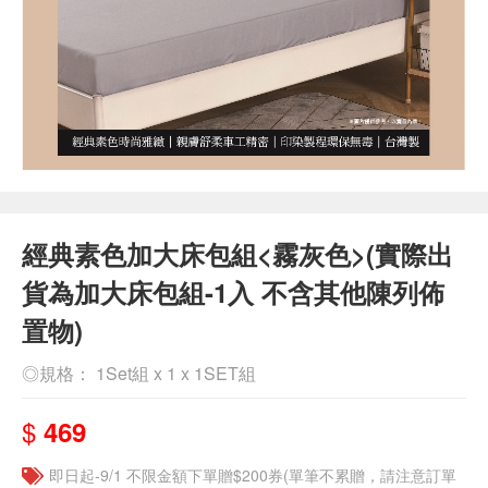
經典素色加大床包組<霧灰色>(實際出
貨為加大床包組-1入 不含其他陳列佈
置物)
◎規格： 1Set組 x 1 x 1SET組
$
469
即日起-9/1 不限金額下單贈$200券(單筆不累贈，請注意訂單