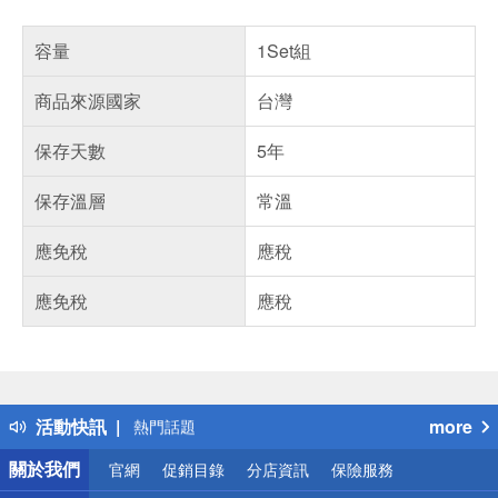
容量
1Set組
商品來源國家
台灣
保存天數
5年
保存溫層
常溫
應免稅
應稅
應免稅
應稅
偏遠地區配送
詐騙網頁！請小心！
得獎公告
活動快訊
more
熱門話題
銀行優惠
關於我們
官網
促銷目錄
分店資訊
保險服務
偏遠地區配送
詐騙網頁！請小心！