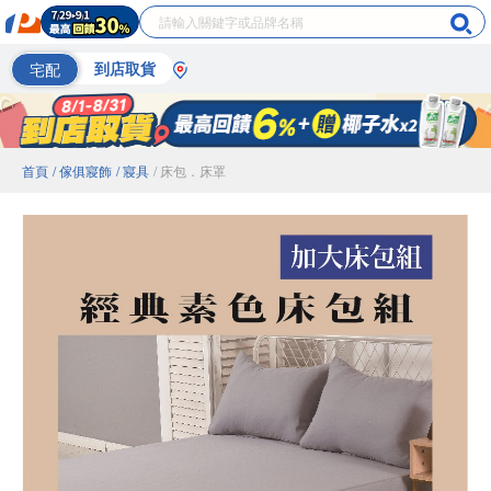
宅配
到店取貨
首頁
/ 傢俱寢飾
/ 寢具
/ 床包．床罩