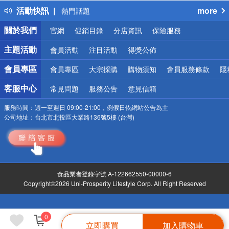
活動快訊
more
熱門話題
銀行優惠
關於我們
官網
促銷目錄
分店資訊
保險服務
偏遠地區配送
詐騙網頁！請小心！
主題活動
會員活動
注目活動
得獎公佈
會員專區
會員專區
大宗採購
購物須知
會員服務條款
隱
客服中心
常見問題
服務公告
意見信箱
服務時間：
週一至週日 09:00-21:00，例假日依網站公告為主
公司地址：
台北市北投區大業路136號5樓 (台灣)
食品業者登錄字號 A-122662550-00000-6
Copyright©2026 Uni-Prosperity Lifestyle Corp. All Right Reserved
0
立即購買
加入購物車