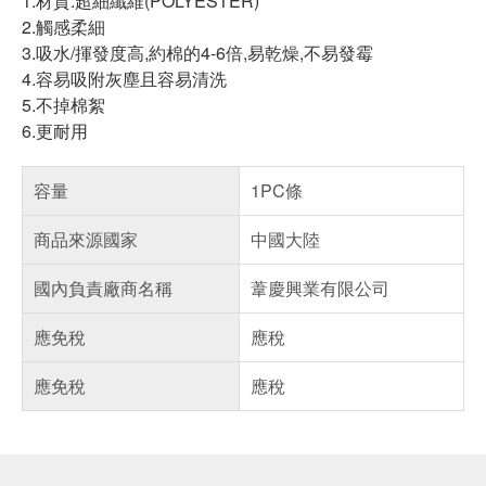
1.材質:超細纖維(POLYESTER)
2.觸感柔細
3.吸水/揮發度高,約棉的4-6倍,易乾燥,不易發霉
4.容易吸附灰塵且容易清洗
5.不掉棉絮
6.更耐用
容量
1PC條
商品來源國家
中國大陸
國內負責廠商名稱
葦慶興業有限公司
應免稅
應稅
應免稅
應稅
偏遠地區配送
詐騙網頁！請小心！
得獎公告