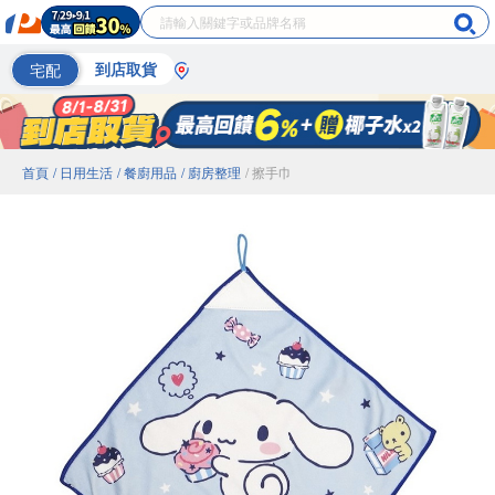
宅配
到店取貨
首頁
/ 日用生活
/ 餐廚用品
/ 廚房整理
/ 擦手巾