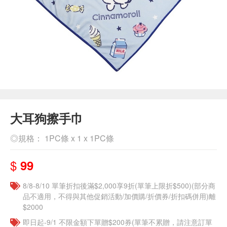
大耳狗擦手巾
◎規格： 1PC條 x 1 x 1PC條
$
99
8/8-8/10 單筆折扣後滿$2,000享9折(單筆上限折$500)(部分商
品不適用，不得與其他促銷活動/加價購/折價券/折扣碼併用)離
$2000
即日起-9/1 不限金額下單贈$200券(單筆不累贈，請注意訂單