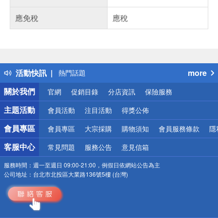
應免稅
應稅
偏遠地區配送
詐騙網頁！請小心！
得獎公告
活動快訊
more
熱門話題
銀行優惠
關於我們
官網
促銷目錄
分店資訊
保險服務
偏遠地區配送
詐騙網頁！請小心！
主題活動
會員活動
注目活動
得獎公佈
會員專區
會員專區
大宗採購
購物須知
會員服務條款
隱
客服中心
常見問題
服務公告
意見信箱
服務時間：
週一至週日 09:00-21:00，例假日依網站公告為主
公司地址：
台北市北投區大業路136號5樓 (台灣)