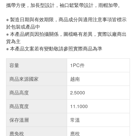
攜帶方便，加長型設計，袖口鬆緊帶設計，雨帽加帶。
※ 製造日期與有效期限，商品成分與適用注意事項皆標示
於包裝或產品中
※ 本產品網頁因拍攝關係，圖檔略有差異，實際以廠商出
貨為主
※ 本產品文案若有變動敬請參照實際商品為準
容量
1PC件
商品來源國家
越南
商品高度
2.5000
商品寬度
11.1000
保存溫層
常溫
應免稅
應稅