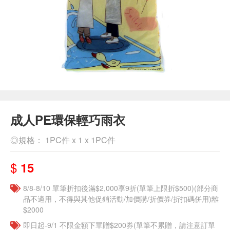
成人PE環保輕巧雨衣
◎規格： 1PC件 x 1 x 1PC件
$
15
8/8-8/10 單筆折扣後滿$2,000享9折(單筆上限折$500)(部分商
品不適用，不得與其他促銷活動/加價購/折價券/折扣碼併用)離
$2000
即日起-9/1 不限金額下單贈$200券(單筆不累贈，請注意訂單