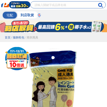
宅配
到店取貨
首頁
/ 服飾鞋包
/ 雨衣雨具