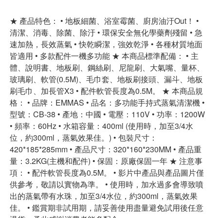
★ 產品特色： • 地板細菌、浴室霉菌、廚房油汙Out！ •
清潔、消毒、除菌、除汙 • 環保安全無化學藥劑殘留 • 急
速加熱，長效蒸氣 • 快乾瞬潔，強效乾淨 • 各種材質地面
皆適用 • 多款配件一機多功能 ★ 本商品標準配備： • 主
體、說明書、地板刷、鋼絲刷、尼龍刷、大氣嘴、量杯、
玻璃刷、軟管(0.5M)、毛巾套、地板刷接頭、漏斗、地板
刷毛巾、加長管X3 • 配件軟管長度為0.5M。 ★ 本商品規
格： • 品牌：EMMAS • 品名：多功能手持式蒸氣清潔機 •
型號：CB-38 • 產地：中國 • 電壓：110V • 功率：1200W
• 頻率：60Hz • 水箱容量：400ml (使用時，加至3/4水
位，約300ml，蒸氣效果佳。) • 包裝尺寸：
420*185*285mm • 產品尺寸：320*160*230MM • 產品重
量：3.2KG(主機和配件) • 保固：原廠保固一年 ★ 注意事
項： • 配件軟管長度為0.5M。 • 影片中產品與產品圖片僅
供參考，敬請以實物為準。 • 使用時，加水過多會導致噴
出的蒸氣帶有水珠，加至3/4水位，約300ml，蒸氣效果
佳。 • 鑑賞期非試用期，請妥善使用盡量避免試用後任意