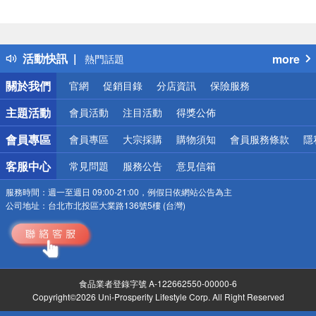
偏遠地區配送
詐騙網頁！請小心！
得獎公告
活動快訊
more
熱門話題
銀行優惠
關於我們
官網
促銷目錄
分店資訊
保險服務
偏遠地區配送
詐騙網頁！請小心！
主題活動
會員活動
注目活動
得獎公佈
會員專區
會員專區
大宗採購
購物須知
會員服務條款
隱
客服中心
常見問題
服務公告
意見信箱
服務時間：
週一至週日 09:00-21:00，例假日依網站公告為主
公司地址：
台北市北投區大業路136號5樓 (台灣)
食品業者登錄字號 A-122662550-00000-6
Copyright©2026 Uni-Prosperity Lifestyle Corp. All Right Reserved