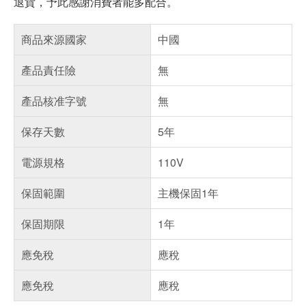
退貨，予此感謝消費者能多配合。
商品來源國家
中國
產品責任險
無
產品核准字號
無
保存天數
5年
電源規格
110V
保固範圍
主機保固1年
保固期限
1年
應免稅
應稅
應免稅
應稅