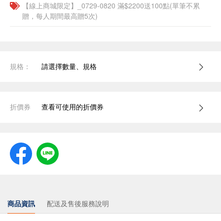
【線上商城限定】_0729-0820 滿$2200送100點(單筆不累
贈，每人期間最高贈5次)
規格：
請選擇數量、規格
折價券
查看可使用的折價券
商品資訊
配送及售後服務說明