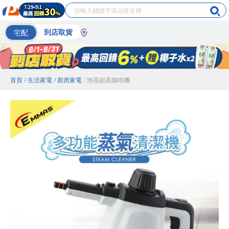
宅配
到店取貨
首頁
/ 生活家電
/ 廚房家電
/ 泡茶組及咖啡機