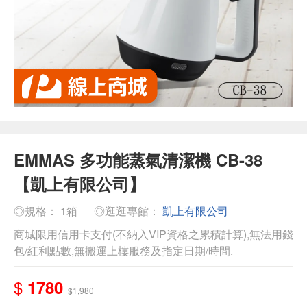
EMMAS 多功能蒸氣清潔機 CB-38
【凱上有限公司】
◎規格： 1箱
◎逛逛專館：
凱上有限公司
商城限用信用卡支付(不納入VIP資格之累積計算),無法用錢
包/紅利點數,無搬運上樓服務及指定日期/時間.
$
1780
$1,980