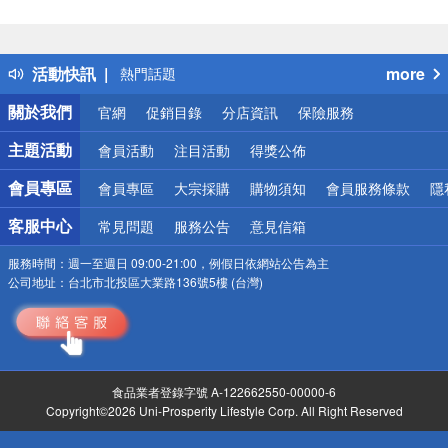
偏遠地區配送
詐騙網頁！請小心！
得獎公告
活動快訊
more
熱門話題
銀行優惠
關於我們
官網
促銷目錄
分店資訊
保險服務
偏遠地區配送
詐騙網頁！請小心！
主題活動
會員活動
注目活動
得獎公佈
會員專區
會員專區
大宗採購
購物須知
會員服務條款
隱
客服中心
常見問題
服務公告
意見信箱
服務時間：
週一至週日 09:00-21:00，例假日依網站公告為主
公司地址：
台北市北投區大業路136號5樓 (台灣)
食品業者登錄字號 A-122662550-00000-6
Copyright©2026 Uni-Prosperity Lifestyle Corp. All Right Reserved