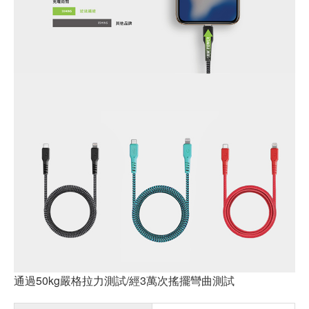
通過50kg嚴格拉力測試/經3萬次搖擺彎曲測試