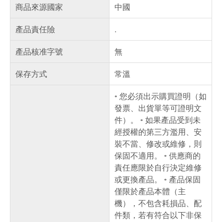
商品來源國家
中國
產品責任險
.
產品核准字號
無
保存方式
常溫
◦ 您必須出示購買證明（如
發票、出貨單等可證明文
件）。 ◦ 如果產品受到未
經授權的第三方濫用、安
裝不當、修改或維修，則
保固不適用。 ◦ 供應商的
責任應限於自行決定維修
或更換產品。 ◦ 產品保固
僅限於產品本體（主
機），不包含耗損品、配
件類，若有符合以下非保