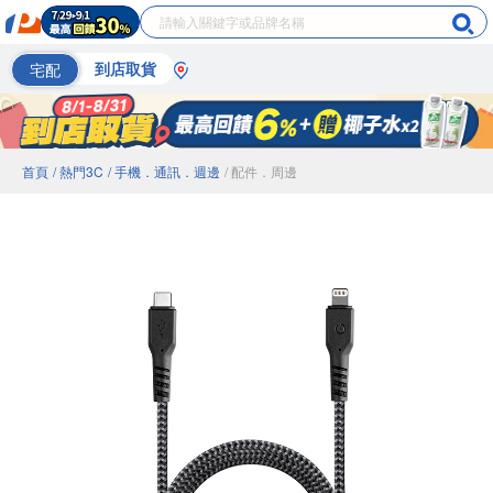
宅配
到店取貨
首頁
/ 熱門3C
/ 手機．通訊．週邊
/ 配件．周邊