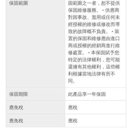
保固範圍
固範圍之一者，恕不提供
保固維修服務。 ◦ 供應商
對因事故、濫用或任何未
經授權的維修或修改而導
致的故障概不負責。 ◦ 裝
置的保固和維修應由進口
商或授權的經銷商進行維
修處置。 ◦ 本保固賦予您
特定的法律權利，您可能
還擁有其他權利，這些權
利根據當地法律有所不
同。
保固期限
此產品享一年保固
應免稅
應稅
應免稅
應稅