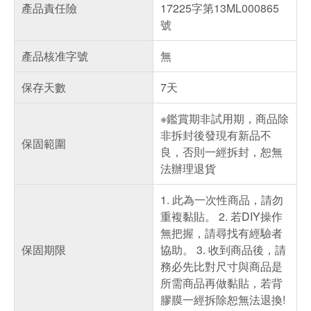
產品責任險
17225字第13ML000865
號
產品核准字號
無
保存天數
7天
※鑑賞期非試用期，商品除
非拆封後發現有新品不
保固範圍
良，否則一經拆封，恕無
法辦理退貨
1. 此為一次性商品，請勿
重複黏貼。 2. 若DIY操作
無把握，請尋找有經驗者
保固期限
協助。 3. 收到商品後，請
務必先比對尺寸與商品是
所需商品再做黏貼，若背
膠膜一經拆除恕無法退換!