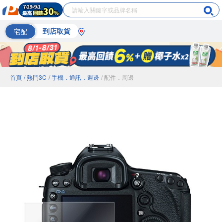
宅配
到店取貨
首頁
/ 熱門3C
/ 手機．通訊．週邊
/ 配件．周邊