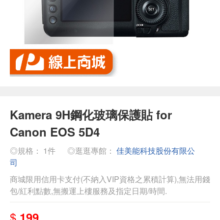
Kamera 9H鋼化玻璃保護貼 for
Canon EOS 5D4
◎規格： 1件
◎逛逛專館：
佳美能科技股份有限公
司
商城限用信用卡支付(不納入VIP資格之累積計算),無法用錢
包/紅利點數,無搬運上樓服務及指定日期/時間.
$
199