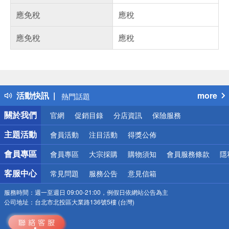
應免稅
應稅
應免稅
應稅
偏遠地區配送
詐騙網頁！請小心！
得獎公告
活動快訊
more
熱門話題
銀行優惠
關於我們
官網
促銷目錄
分店資訊
保險服務
偏遠地區配送
詐騙網頁！請小心！
主題活動
會員活動
注目活動
得獎公佈
會員專區
會員專區
大宗採購
購物須知
會員服務條款
隱
客服中心
常見問題
服務公告
意見信箱
服務時間：
週一至週日 09:00-21:00，例假日依網站公告為主
公司地址：
台北市北投區大業路136號5樓 (台灣)