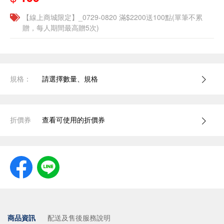
【線上商城限定】_0729-0820 滿$2200送100點(單筆不累
贈，每人期間最高贈5次)
規格：
請選擇數量、規格
折價券
查看可使用的折價券
商品資訊
配送及售後服務說明