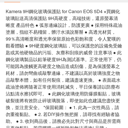
Kamera 9H鋼化玻璃保護貼 for Canon EOS 5D4 ※買鋼化
玻璃貼送高清保護貼 9H高硬度，高端技術，還原螢幕清
晰度 產品特色 ● 弧形邊緣設計，防護更廣 ● 採用特殊疏油
塗層，指紋不易殘留，髒汙水漬說掰掰 ● 高透光材質，
99％高清晰度和透光率保留原始色彩飽和度，令人驚嘆的
觀看體驗 ● 9H硬度鋼化玻璃貼，可以保護您的設備免受鑰
匙或其他硬物品的污垢、灰塵和刮痕的威脅 注意事項 ● 此
鋼化玻璃製品以鉛筆硬度9H為測試基準。正常使用下，仍
可能因為接觸更高硬度之物品造成刮傷，是為保護螢幕之
耗材，請勿彎曲或敲擊邊緣，不建議以高於玻璃強度之物
品敲擊本體，如有任何裂痕，建議盡速更換。 ● 表面疏水
疏油塗佈將隨著正常使用消耗滅失，平日保養請以防塵布
沾點清水擦拭即可。 ● 此鋼化玻璃使用防爆膜黏貼，玻璃
破裂後將有效防止碎玻璃脫落，即使如此也建議您盡快更
換，並注意安全。 *保固範圍： ● 1. 此為一次性商品，請
勿重複黏貼。 ● 2. 若DIY操作無把握，請尋找有經驗者協
助。 ● 3. 收到商品後，請務必先比對尺寸與商品是所需商
品再做黏貼，若背膠膜一經拆除恕無法退換! 品牌：