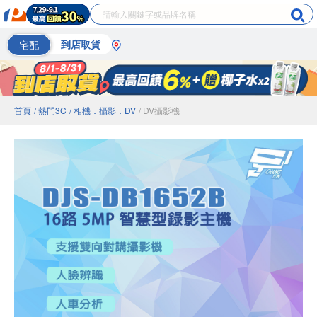
宅配
到店取貨
首頁
/ 熱門3C
/ 相機．攝影．DV
/ DV攝影機