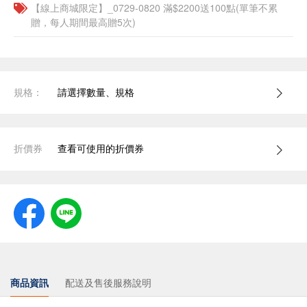
【線上商城限定】_0729-0820 滿$2200送100點(單筆不累
贈，每人期間最高贈5次)
規格：
請選擇數量、規格
折價券
查看可使用的折價券
商品資訊
配送及售後服務說明