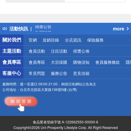
偏遠地區配送
詐騙網頁！請小心！
得獎公告
活動快訊
more
熱門話題
銀行優惠
關於我們
官網
促銷目錄
分店資訊
保險服務
偏遠地區配送
詐騙網頁！請小心！
主題活動
會員活動
注目活動
得獎公佈
會員專區
會員專區
大宗採購
購物須知
會員服務條款
隱
客服中心
常見問題
服務公告
意見信箱
服務時間：
週一至週日 09:00-21:00，例假日依網站公告為主
公司地址：
台北市北投區大業路136號5樓 (台灣)
食品業者登錄字號 A-122662550-00000-6
Copyright©2026 Uni-Prosperity Lifestyle Corp. All Right Reserved