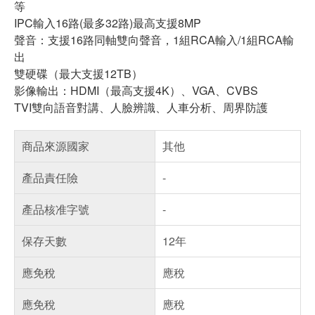
等
IPC輸入16路(最多32路)最高支援8MP
聲音：支援16路同軸雙向聲音，1組RCA輸入/1組RCA輸
出
雙硬碟（最大支援12TB）
影像輸出：HDMI（最高支援4K）、VGA、CVBS
TVI雙向語音對講、人臉辨識、人車分析、周界防護
商品來源國家
其他
產品責任險
-
產品核准字號
-
保存天數
12年
應免稅
應稅
應免稅
應稅