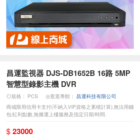
昌運監視器 DJS-DB1652B 16路 5MP
智慧型錄影主機 DVR
◎規格： PCS
◎逛逛專館：
昌運科技有限公司
商城限用信用卡支付(不納入VIP資格之累積計算),無法用錢
包/紅利點數,無搬運上樓服務及指定日期/時間.
$
23000