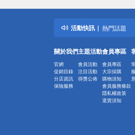
偏遠地區配
詐騙網頁！
得獎公告
活動快訊
熱門話題
銀行優惠
偏遠地區配
關於我們
主題活動
會員專區
詐騙網頁！
官網
會員活動
會員專區
促銷目錄
注目活動
大宗採購
分店資訊
得獎公佈
購物須知
保險服務
會員服務條款
隱私權政策
退貨須知