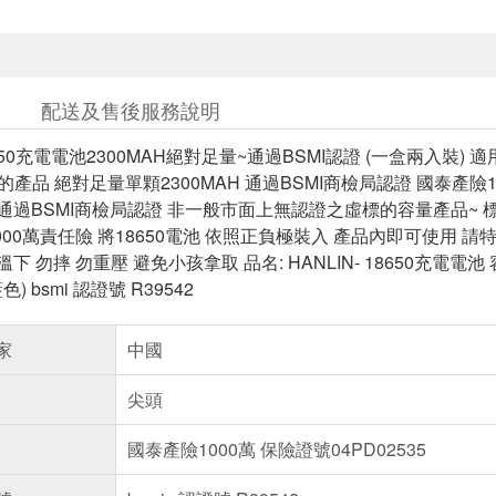
配送及售後服務說明
8650充電電池2300MAH絕對足量~通過BSMI認證 (一盒兩入裝) 適
池的產品 絕對足量單顆2300MAH 通過BSMI商檢局認證 國泰產險100
H 通過BSMI商檢局認證 非一般市面上無認證之虛標的容量產品~ 標示32
00萬責任險 將18650電池 依照正負極裝入 產品內即可使用 請
溫下 勿摔 勿重壓 避免小孩拿取 品名: HANLIN- 18650充電電池 容
色) bsmi 認證號 R39542
家
中國
尖頭
國泰產險1000萬 保險證號04PD02535