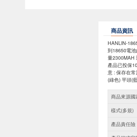
商品資訊
HANLIN-1
到18650電
量2300MA
產品已投保10
意 : 保存在常
(綠色) 平頭(藍
商品來源國
樣式(多規)
產品責任險