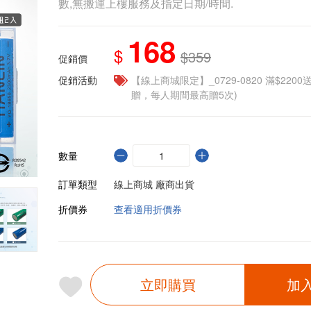
數,無搬運上樓服務及指定日期/時間.
168
$
$359
促銷價
促銷活動
【線上商城限定】_0729-0820 滿$2200
贈，每人期間最高贈5次)
數量
訂單類型
線上商城 廠商出貨
折價券
查看適用折價券
立即購買
加