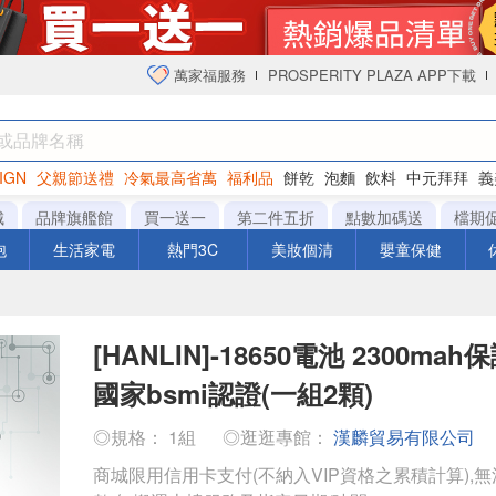
萬家福服務
PROSPERITY PLAZA APP下載
IGN
父親節送禮
冷氣最高省萬
福利品
餅乾
泡麵
飲料
中元拜拜
義
衛生紙
城
品牌旗艦館
買一送一
第二件五折
點數加碼送
檔期
泡
生活家電
熱門3C
美妝個清
嬰童保健
[HANLIN]-18650電池 2300ma
國家bsmi認證(一組2顆)
◎規格： 1組
◎逛逛專館：
漢麟貿易有限公司
商城限用信用卡支付(不納入VIP資格之累積計算),無