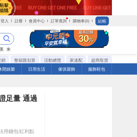
結帳
登入
註冊
會員中心
訂單查詢
購物車(0)
美
米
促銷
整箱購划算
活動總覽
家速配
超商取貨
休閒娛樂
日用生活
傢俱寢飾
服飾鞋包
h保證足量 通過
法用錢包/紅利點