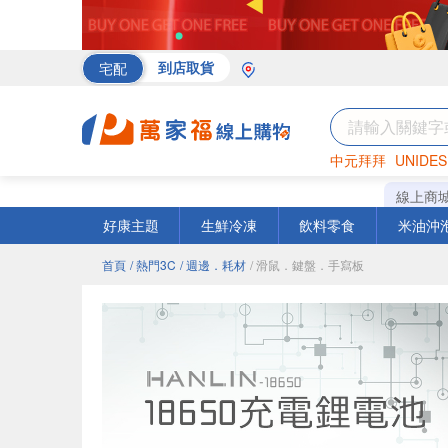
宅配
到店取貨
中元拜拜
UNIDES
海苔
巧克力
罐頭
線上商
好康主題
生鮮冷凍
飲料零食
米油沖
首頁
/ 熱門3C
/ 週邊．耗材
/ 滑鼠．鍵盤．手寫板