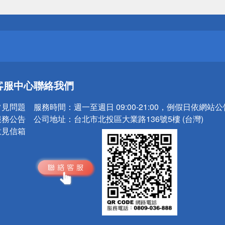
送
請小心！
送
客服中心
聯絡我們
請小心！
常見問題
服務時間：
週一至週日 09:00-21:00，例假日依網站
服務公告
公司地址：
台北市北投區大業路136號5樓 (台灣)
意見信箱