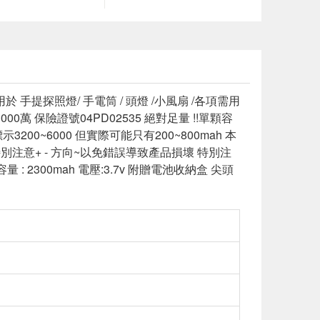
用於 手提探照燈/ 手電筒 / 頭燈 /小風扇 /各項需用
0萬 保險證號04PD02535 絕對足量 !!單顆容
00~6000 但實際可能只有200~800mah 本
特別注意+ - 方向~以免錯誤導致產品損壞 特別注
量 : 2300mah 電壓:3.7v 附贈電池收納盒 尖頭