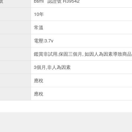
號
bsmi 認證號 R39542
10年
常溫
電壓:3.7v
鑑賞非試用,保固三個月, 如因人為因素導致商
3個月,非人為因素
應稅
應稅