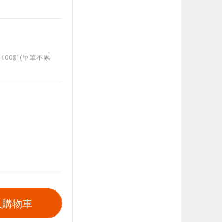
送100點(單筆不累
入購物車