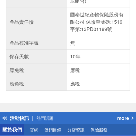
瓶組合)
國泰世紀產物保險股份有
產品責任險
限公司 保險單號碼:1516
字第:13PD01189號
產品核准字號
無
保存天數
10年
應免稅
應稅
應免稅
應稅
偏遠地區配送
詐騙網頁！請小心！
得獎公告
活動快訊
more
熱門話題
銀行優惠
關於我們
官網
促銷目錄
分店資訊
保險服務
偏遠地區配送