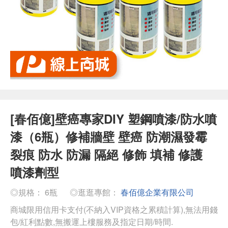
[春佰億]壁癌專家DIY 塑鋼噴漆/防水噴
漆（6瓶）修補牆壁 壁癌 防潮濕發霉
裂痕 防水 防漏 隔絕 修飾 填補 修護
噴漆劑型
◎規格： 6瓶
◎逛逛專館：
春佰億企業有限公司
商城限用信用卡支付(不納入VIP資格之累積計算),無法用錢
包/紅利點數,無搬運上樓服務及指定日期/時間.