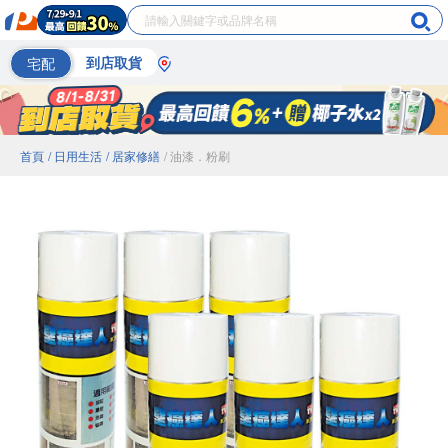
宅配
到店取貨
首頁
/ 日用生活
/ 居家修繕
/ 油漆．粉刷