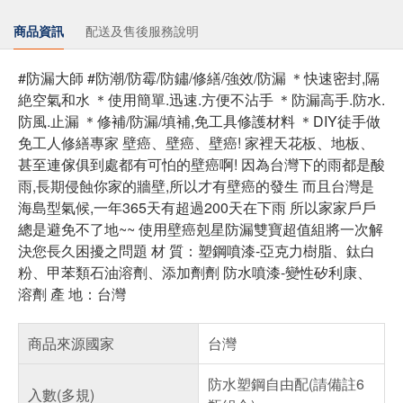
商品資訊
配送及售後服務說明
#防漏大師 #防潮/防霉/防鏽/修繕/強效/防漏 ＊快速密封,隔
絶空氣和水 ＊使用簡單.迅速.方便不沾手 ＊防漏高手.防水.
防風.止漏 ＊修補/防漏/填補,免工具修護材料 ＊DIY徒手做
免工人修繕專家 壁癌、壁癌、壁癌! 家裡天花板、地板、
甚至連傢俱到處都有可怕的壁癌啊! 因為台灣下的雨都是酸
雨,長期侵蝕你家的牆壁,所以才有壁癌的發生 而且台灣是
海島型氣候,一年365天有超過200天在下雨 所以家家戶戶
總是避免不了地~~ 使用壁癌剋星防漏雙寶超值組將一次解
決您長久困擾之問題 材 質：塑鋼噴漆-亞克力樹脂、鈦白
粉、甲苯類石油溶劑、添加劑劑 防水噴漆-變性矽利康、
溶劑 產 地：台灣
商品來源國家
台灣
防水塑鋼自由配(請備註6
入數(多規)