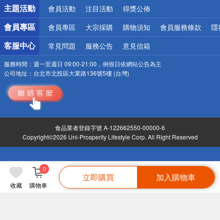
詐騙網頁！請小心！
主題活動
會員活動
注目活動
得獎公佈
會員專區
會員專區
大宗採購
購物須知
會員服務條款
隱
客服中心
常見問題
服務公告
意見信箱
服務時間：
週一至週日 09:00-21:00，例假日依網站公告為主
公司地址：
台北市北投區大業路136號5樓 (台灣)
食品業者登錄字號 A-122662550-00000-6
Copyright©2026 Uni-Prosperity Lifestyle Corp. All Right Reserved
0
立即購買
加入購物車
收藏
購物車