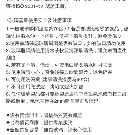
獲得ISO 9001核准認證工廠。
⚡️玻璃器皿使用安全及注意事項
1.一般玻璃瞬間溫差為70度c！若是要裝比較燙的飲品，建
議先用溫水沖一下杯身，使杯子溫度提升，避免燙傷☺
2.使用前請確認玻璃周圍是否有缺口，如有缺口請勿使用
3. 玻璃瓶罐請使用清水或軟質清潔刷清洗，避免表面產生
刮痕
4. 若有咖啡漬、酒漬，可浸泡白醋＆清水即可去除
5. 使用時請小心，避免碰撞與瞬間溫差，以免碎裂
6. 可使用洗碗機 (建議清洗溫度為60℃)
7. 不可使用微波爐、烤箱或爐火加熱
8. 任何玻璃製品都可能於製造過程中產生氣泡或有接口紋
路或磨痕，氣泡直徑在2mm範圍屬正常情況
✸設有實體門市，購物品質更有保證
✸台灣優質商家，提供專業服務
✸全館銷售皆是「無鉛玻璃」請安心使用