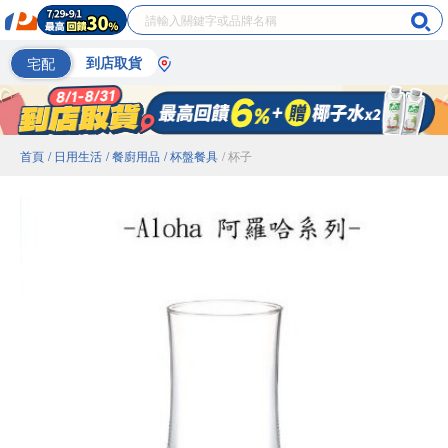
宅配
到店取貨
首頁
/ 日用生活
/ 餐廚用品
/ 杯盤餐具
/ 杯子