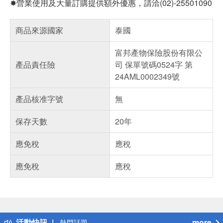
✸營業使用及大量訂購提供額外優惠，請洽(02)-25501090
商品來源國家
泰國
富邦產物保險股份有限公
產品責任險
司 保單號碼0524字 第
24AML0002349號
產品核准字號
無
保存天數
20年
應免稅
應稅
應免稅
應稅
偏遠地區配送
詐騙網頁！請小心！
得獎公告
活動快訊
more
熱門話題