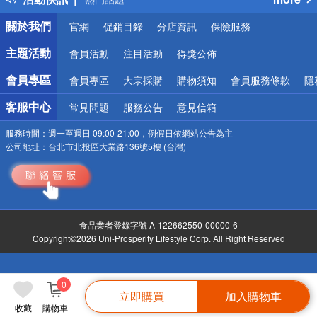
銀行優惠
關於我們
官網
促銷目錄
分店資訊
保險服務
偏遠地區配送
詐騙網頁！請小心！
主題活動
會員活動
注目活動
得獎公佈
會員專區
會員專區
大宗採購
購物須知
會員服務條款
隱
客服中心
常見問題
服務公告
意見信箱
服務時間：
週一至週日 09:00-21:00，例假日依網站公告為主
公司地址：
台北市北投區大業路136號5樓 (台灣)
食品業者登錄字號 A-122662550-00000-6
Copyright©2026 Uni-Prosperity Lifestyle Corp. All Right Reserved
0
立即購買
加入購物車
收藏
購物車