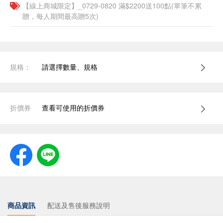
【線上商城限定】_0729-0820 滿$2200送100點(單筆不累
贈，每人期間最高贈5次)
規格：
請選擇數量、規格
折價券
查看可使用的折價券
商品資訊
配送及售後服務說明