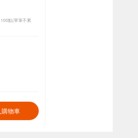
送100點(單筆不累
入購物車