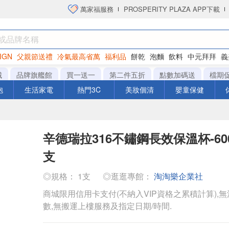
萬家福服務
PROSPERITY PLAZA APP下載
IGN
父親節送禮
冷氣最高省萬
福利品
餅乾
泡麵
飲料
中元拜拜
義
洋芋片
城
品牌旗艦館
買一送一
第二件五折
點數加碼送
檔期
泡
生活家電
熱門3C
美妝個清
嬰童保健
辛德瑞拉316不鏽鋼長效保溫杯-600
支
◎規格： 1支
◎逛逛專館：
淘淘樂企業社
商城限用信用卡支付(不納入VIP資格之累積計算),無
數,無搬運上樓服務及指定日期/時間.