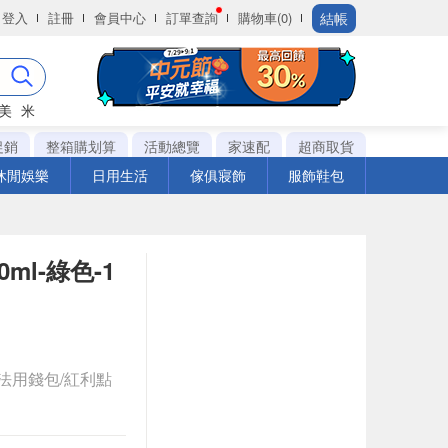
結帳
登入
註冊
會員中心
訂單查詢
購物車(0)
美
米
促銷
整箱購划算
活動總覽
家速配
超商取貨
休閒娛樂
日用生活
傢俱寢飾
服飾鞋包
ml-綠色-1
法用錢包/紅利點