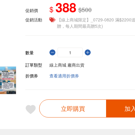
388
$
$500
促銷價
促銷活動
【線上商城限定】_0729-0820 滿$2200
贈，每人期間最高贈5次)
數量
訂單類型
線上商城 廠商出貨
折價券
查看適用折價券
立即購買
加