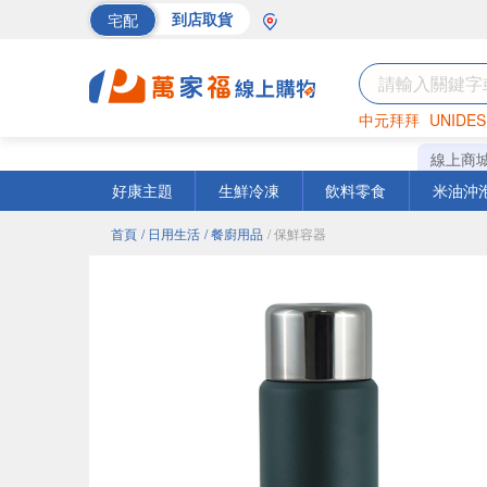
宅配
到店取貨
中元拜拜
UNIDES
巧克力
罐頭
海苔
線上商
好康主題
生鮮冷凍
飲料零食
米油沖
首頁
/ 日用生活
/ 餐廚用品
/ 保鮮容器