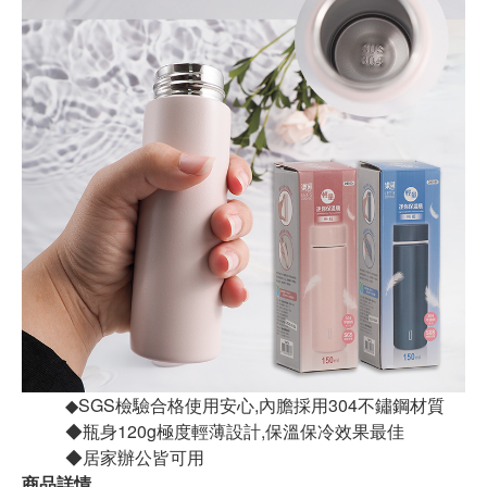
◆SGS檢驗合格使用安心,內膽採用304不鏽鋼材質
◆瓶身120g極度輕薄設計,保溫保冷效果最佳
◆居家辦公皆可用
商品詳情