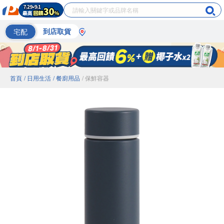
宅配
到店取貨
首頁
/ 日用生活
/ 餐廚用品
/ 保鮮容器