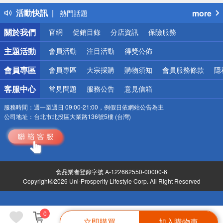
得獎公告
活動快訊
more
熱門話題
銀行優惠
關於我們
官網
促銷目錄
分店資訊
保險服務
偏遠地區配送
詐騙網頁！請小心！
主題活動
會員活動
注目活動
得獎公佈
會員專區
會員專區
大宗採購
購物須知
會員服務條款
隱
客服中心
常見問題
服務公告
意見信箱
服務時間：
週一至週日 09:00-21:00，例假日依網站公告為主
公司地址：
台北市北投區大業路136號5樓 (台灣)
食品業者登錄字號 A-122662550-00000-6
Copyright©2026 Uni-Prosperity Lifestyle Corp. All Right Reserved
0
立即購買
加入購物車