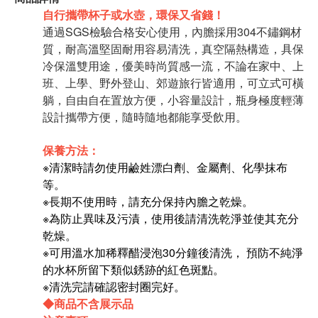
自行攜帶杯子或水壺，環保又省錢！
通過SGS檢驗合格安心使用，內膽採用304不鏽鋼材
質，耐高溫堅固耐用容易清洗，真空隔熱構造，具保
冷保溫雙用途，優美時尚質感一流，不論在家中、上
班、上學、野外登山、郊遊旅行皆適用，可立式可橫
躺，自由自在置放方便，小容量設計，瓶身極度輕薄
設計攜帶方便，隨時隨地都能享受飲用。
保養方法：
※清潔時請勿使用鹼姓漂白劑、金屬劑、化學抹布
等。
※長期不使用時，請充分保持內膽之乾燥。
※為防止異味及污漬，使用後請清洗乾淨並使其充分
乾燥。
※可用溫水加稀釋醋浸泡30分鐘後清洗， 預防不純淨
的水杯所留下類似銹跡的紅色斑點。
※清洗完請確認密封圈完好。
◆商品不含展示品