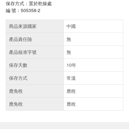
保存方式：置於乾燥處
編 號：505358-2
商品來源國家
中國
產品責任險
無
產品核准字號
無
保存天數
10年
保存方式
常溫
應免稅
應稅
應免稅
應稅
偏遠地區配送
詐騙網頁！請小心！