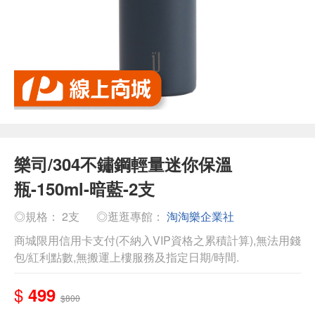
樂司/304不鏽鋼輕量迷你保溫
瓶-150ml-暗藍-2支
◎規格： 2支
◎逛逛專館：
淘淘樂企業社
商城限用信用卡支付(不納入VIP資格之累積計算),無法用錢
包/紅利點數,無搬運上樓服務及指定日期/時間.
$
499
$800