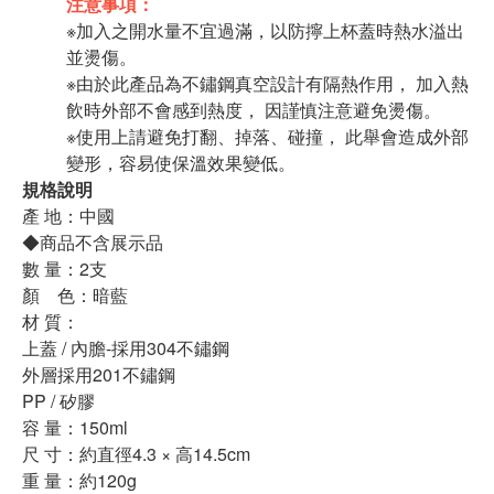
注意事項：
※加入之開水量不宜過滿，以防擰上杯蓋時熱水溢出
並燙傷。
※由於此產品為不鏽鋼真空設計有隔熱作用， 加入熱
飲時外部不會感到熱度， 因謹慎注意避免燙傷。
※使用上請避免打翻、掉落、碰撞， 此舉會造成外部
變形，容易使保溫效果變低。
規格說明
產 地：中國
◆商品不含展示品
數 量：2支
顏 色：暗藍
材 質：
上蓋 / 內膽-採用304不鏽鋼
外層採用201不鏽鋼
PP / 矽膠
容 量：150ml
尺 寸：約直徑4.3 × 高14.5cm
重 量：約120g