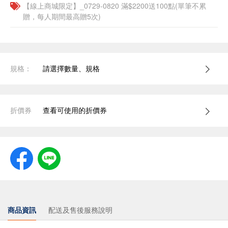
【線上商城限定】_0729-0820 滿$2200送100點(單筆不累
贈，每人期間最高贈5次)
規格：
請選擇數量、規格
折價券
查看可使用的折價券
商品資訊
配送及售後服務說明