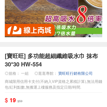
[寶旺旺] 多功能超細纖維吸水巾 抹布
30*30 HW-554
◎規格： 一組
◎逛逛專館：
寶旺旺行銷有限公司
商城限用信用卡支付(不納入VIP資格之累積計算),無法用錢
包/紅利點數,無搬運上樓服務及指定日期/時間.
$
19
$59