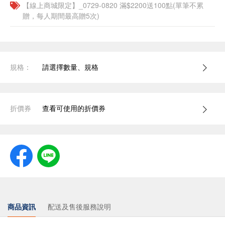
【線上商城限定】_0729-0820 滿$2200送100點(單筆不累
贈，每人期間最高贈5次)
規格：
請選擇數量、規格
折價券
查看可使用的折價券
商品資訊
配送及售後服務說明