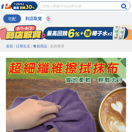
宅配
到店取貨
首頁
/ 日用生活
/ 餐廚用品
/ 廚房整理