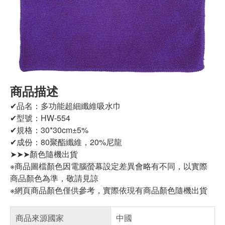
商品描述
✔品名：多功能超細纖維吸水巾
✔型號：HW-554
✔規格：30*30cm±5%
✔成份：80聚酯纖維，20%尼龍
➤➤➤顏色隨機出貨
※商品圖檔顏色因電腦螢幕設定差異會略有不同，以實際
商品顏色為準，敬請見諒
※網頁商品顏色僅供參考，實際依現有商品顏色隨機出貨
商品來源國家
中國