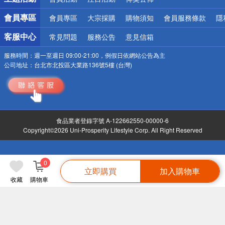
會員專區
會員專區
大宗採購
購物須知
會員服務條款
隱
客服中心
常見問題
服務公告
意見信箱
服務時間：
週一至週日 09:00-21:00，例假日依網站公告為主
公司地址：
台北市北投區大業路136號5樓 (台灣)
食品業者登錄字號 A-122662550-00000-6
Copyright©2026 Uni-Prosperity Lifestyle Corp. All Right Reserved
0
立即購買
加入購物車
收藏
購物車