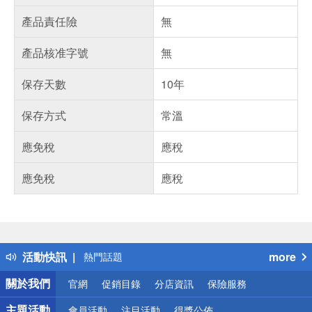
產品責任險
無
產品核准字號
無
保存天數
10年
保存方式
常溫
應免稅
應稅
應免稅
應稅
偏遠地區配送
詐騙網頁！請小心！
得獎公告
活動快訊
more
熱門話題
銀行優惠
關於我們
官網
促銷目錄
分店資訊
保險服務
偏遠地區配送
詐騙網頁！請小心！
主題活動
會員活動
注目活動
得獎公佈