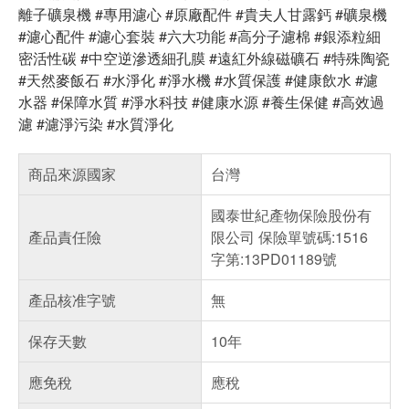
離子礦泉機 #專用濾心 #原廠配件 #貴夫人甘露鈣 #礦泉機
#濾心配件 #濾心套裝 #六大功能 #高分子濾棉 #銀添粒細
密活性碳 #中空逆滲透細孔膜 #遠紅外線磁礦石 #特殊陶瓷
#天然麥飯石 #水淨化 #淨水機 #水質保護 #健康飲水 #濾
水器 #保障水質 #淨水科技 #健康水源 #養生保健 #高效過
濾 #濾淨污染 #水質淨化
商品來源國家
台灣
國泰世紀產物保險股份有
產品責任險
限公司 保險單號碼:1516
字第:13PD01189號
產品核准字號
無
保存天數
10年
應免稅
應稅