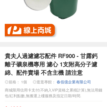
貴夫人過濾濾芯配件 RF900 - 甘露鈣
離子礦泉機專用 濾心 1支附高分子濾
綿、配件賣場 不含主機 請注意
◎規格： 1個
◎逛逛專館：
春佰億企業有限公司
商城限用信用卡支付(不納入VIP資格之累積計算),無法用錢
包/紅利點數,無搬運上樓服務及指定日期/時間.