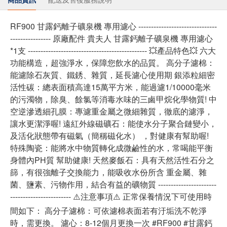
RF900 甘露鈣離子礦泉機 專用濾心 -------------------------------
---------------- 原廠配件 貴夫人 甘露鈣離子礦泉機 專用濾心
*1支 ----------------------------------------------- 💥產品特色💥 六大
功能構造，超強淨水，保障您飲水的品質。 高分子濾棉：
能濾除石灰質、鐵銹、雜質，延長濾心使用期 銀添粒細密
活性碳：總表面積高達15萬平方米，能過濾1/10000毫米
的污濁物，除臭、餘氯等消毒水味的三鹵甲烷化學物質! 中
空逆滲透細孔膜：專濾重金屬之微細雜質，徹底的濾淨，
讓水更潔淨喔! 遠紅外線磁礦石：能使水分子聚合鏈變小，
及活化狀態帶有磁氣（簡稱磁化水） ，對健康有幫助喔!
特殊陶瓷：能將水中物質轉化成微鹼性的水，常喝能平衡
身體內PH質 幫助健康! 天然麥飯石：具有天然活性石分之
篩，有很強離子交換能力，能吸收水份所含 重金屬、雜
菌、鹽素、污物作用，結合有益的礦物質 -----------------------
------------------------ ⚠️注意事項⚠️ 正常保養情況下可使用時
間如下： 高分子濾棉：可依濾棉表面若有汙垢洗不乾淨
時，需更換。 濾心：8-12個月更換一次 #RF900 #甘露鈣