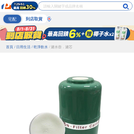
宅配
到店取貨
首頁
/ 日用生活
/ 乾淨飲水
/ 濾水壺．濾芯