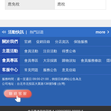
應免稅
應稅
偏遠地區配送
詐騙網頁！請小心！
得獎公告
活動快訊
more
熱門話題
銀行優惠
關於我們
官網
促銷目錄
分店資訊
保險服務
偏遠地區配送
詐騙網頁！請小心！
主題活動
會員活動
注目活動
得獎公佈
會員專區
會員專區
大宗採購
購物須知
會員服務條款
隱
客服中心
常見問題
服務公告
意見信箱
服務時間：
週一至週日 09:00-21:00，例假日依網站公告為主
公司地址：
台北市北投區大業路136號5樓 (台灣)
食品業者登錄字號 A-122662550-00000-6