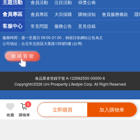
主題活動
會員活動
注目活動
得獎公佈
會員專區
會員專區
大宗採購
購物須知
會員服務條款
隱
客服中心
常見問題
服務公告
意見信箱
服務時間：
週一至週日 09:00-21:00，例假日依網站公告為主
公司地址：
台北市北投區大業路136號5樓 (台灣)
食品業者登錄字號 A-122662550-00000-6
Copyright©2026 Uni-Prosperity Lifestyle Corp. All Right Reserved
0
立即購買
加入購物車
收藏
購物車