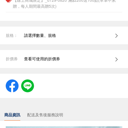
【線上商城限定】_0729-0820 滿$2200送100點(單筆不累
贈，每人期間最高贈5次)
規格：
請選擇數量、規格
折價券
查看可使用的折價券
商品資訊
配送及售後服務說明