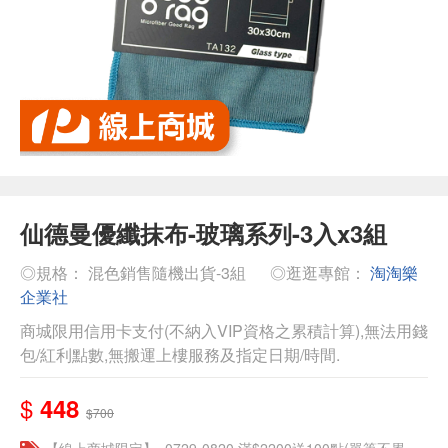
仙德曼優纖抹布-玻璃系列-3入x3組
◎規格： 混色銷售隨機出貨-3組
◎逛逛專館：
淘淘樂
企業社
商城限用信用卡支付(不納入VIP資格之累積計算),無法用錢
包/紅利點數,無搬運上樓服務及指定日期/時間.
$
448
$700