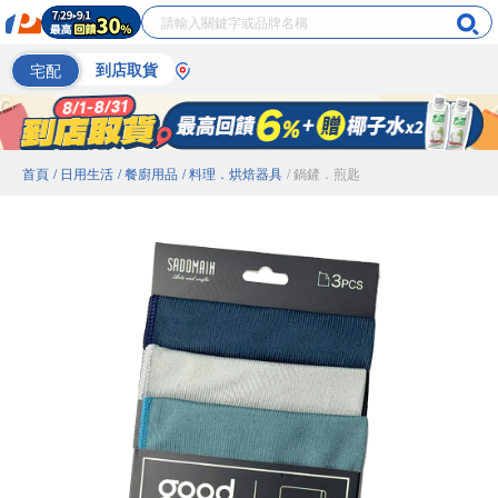
宅配
到店取貨
首頁
/ 日用生活
/ 餐廚用品
/ 料理．烘焙器具
/ 鍋鏟．煎匙