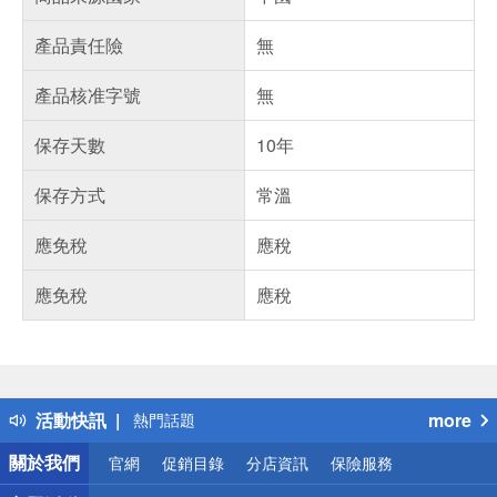
產品責任險
無
產品核准字號
無
保存天數
10年
保存方式
常溫
應免稅
應稅
應免稅
應稅
偏遠地區配送
詐騙網頁！請小心！
得獎公告
活動快訊
more
熱門話題
銀行優惠
關於我們
官網
促銷目錄
分店資訊
保險服務
偏遠地區配送
詐騙網頁！請小心！