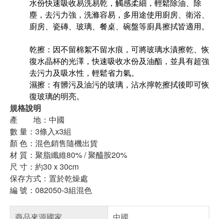
水份快速吸收易洗易乾，觸感柔細，輕鬆除油、除
塵，去污力強，洗滌容易，多用途使用廚房、衛浴、
廚房、瓷磚、玻璃、餐桌、碗盤等廚具擦拭皆適用。
乾擦：因不留棉絮不留水痕，可將玻璃水漬擦乾、恢
復水晶杯的光澤，快速吸收水份及油酯，並具有超強
去污力及吸水性，輕鬆省力氣。
濕擦：有髒污及油污的玻璃，沾水擰乾擦拭後即可恢
復玻璃的明亮。
規格說明
產 地：中國
數 量：3條入x3組
顏 色：混色銷售隨機出貨
材 質：聚脂纖維80% / 聚醯胺20%
尺 寸：約30 x 30cm
保存方式：置於乾燥處
編 號：082050-3組混色
商品來源國家
中國