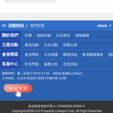
偏遠地區配送
詐騙網頁！請小心！
得獎公告
活動快訊
more
熱門話題
銀行優惠
關於我們
官網
促銷目錄
分店資訊
保險服務
偏遠地區配送
詐騙網頁！請小心！
主題活動
會員活動
注目活動
得獎公佈
會員專區
會員專區
大宗採購
購物須知
會員服務條款
隱
客服中心
常見問題
服務公告
意見信箱
服務時間：
週一至週日 09:00-21:00，例假日依網站公告為主
公司地址：
台北市北投區大業路136號5樓 (台灣)
食品業者登錄字號 A-122662550-00000-6
Copyright©2026 Uni-Prosperity Lifestyle Corp. All Right Reserved