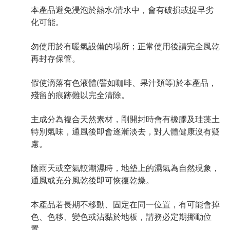
本產品避免浸泡於熱水/清水中，會有破損或提早劣
化可能。
勿使用於有暖氣設備的場所；正常使用後請完全風乾
再封存保管。
假使滴落有色液體(譬如咖啡、果汁類等)於本產品，
殘留的痕跡難以完全清除。
主成分為複合天然素材，剛開封時會有橡膠及珪藻土
特別氣味，通風後即會逐漸淡去，對人體健康沒有疑
慮。
陰雨天或空氣較潮濕時，地墊上的濕氣為自然現象，
通風或充分風乾後即可恢復乾燥。
本產品若長期不移動、固定在同一位置，有可能會掉
色、色移、變色或沾黏於地板，請務必定期挪動位
置。