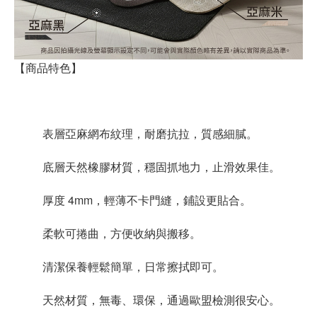
【商品特色】
表層亞麻網布紋理，耐磨抗拉，質感細膩。
底層天然橡膠材質，穩固抓地力，止滑效果佳。
厚度 4mm，輕薄不卡門縫，鋪設更貼合。
柔軟可捲曲，方便收納與搬移。
清潔保養輕鬆簡單，日常擦拭即可。
天然材質，無毒、環保，通過歐盟檢測很安心。