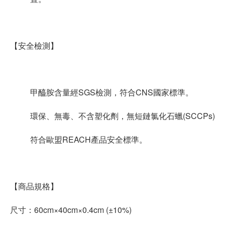
【安全檢測】
甲醯胺含量經SGS檢測，符合CNS國家標準。
環保、無毒、不含塑化劑，無短鏈氯化石蠟(SCCPs)
符合歐盟REACH產品安全標準。
【商品規格】
尺寸：60cm×40cm×0.4cm (±10%)