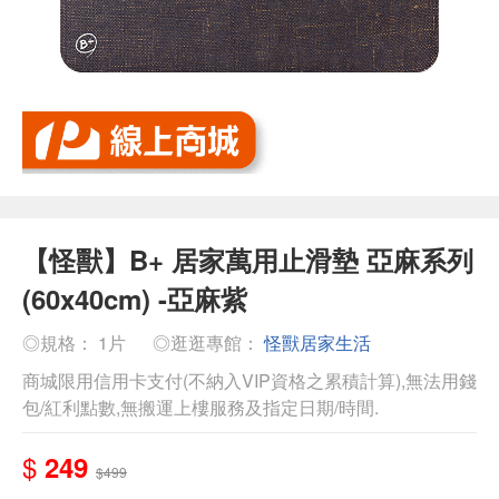
【怪獸】B+ 居家萬用止滑墊 亞麻系列
(60x40cm) -亞麻紫
◎規格： 1片
◎逛逛專館：
怪獸居家生活
商城限用信用卡支付(不納入VIP資格之累積計算),無法用錢
包/紅利點數,無搬運上樓服務及指定日期/時間.
$
249
$499