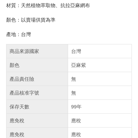
材質：天然植物萃取物、抗拉亞麻網布
顏色：以賣場供貨為準
產地：台灣
商品來源國家
台灣
顏色
亞麻紫
產品責任險
無
產品核准字號
無
保存天數
99年
應免稅
應稅
應免稅
應稅