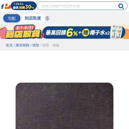
宅配
到店取貨
首頁
/ 傢俱寢飾
/ 地墊
/ 浴墊．地毯