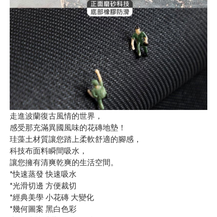
走進波蘭復古風情的世界，
感受那充滿異國風味的花磚地墊！
珪藻土材質讓您踏上柔軟舒適的腳感，
科技布面料瞬間吸水，
讓您擁有清爽乾爽的生活空間。
*快速蒸發 快速吸水
*光滑切邊 方便裁切
*經典美學 小花磚 大變化
*幾何圖案 黑白色彩