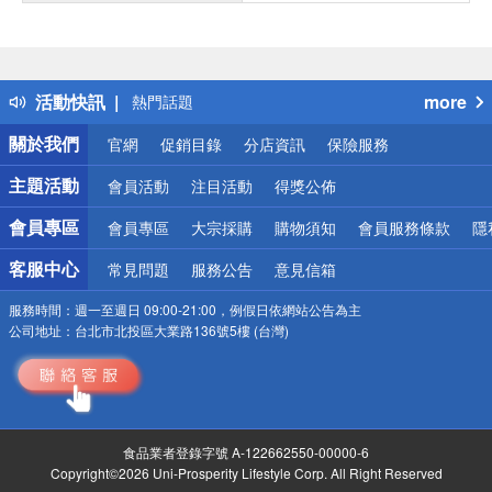
偏遠地區配送
詐騙網頁！請小心！
得獎公告
活動快訊
more
熱門話題
銀行優惠
關於我們
官網
促銷目錄
分店資訊
保險服務
偏遠地區配送
詐騙網頁！請小心！
主題活動
會員活動
注目活動
得獎公佈
會員專區
會員專區
大宗採購
購物須知
會員服務條款
隱
客服中心
常見問題
服務公告
意見信箱
服務時間：
週一至週日 09:00-21:00，例假日依網站公告為主
公司地址：
台北市北投區大業路136號5樓 (台灣)
食品業者登錄字號 A-122662550-00000-6
Copyright©2026 Uni-Prosperity Lifestyle Corp. All Right Reserved