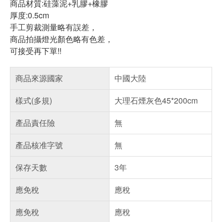
商品材質:硅藻泥+乳膠+橡膠
厚度:0.5cm
手工剪裁測量略有誤差，
商品拍攝燈光顏色略有色差，
可接受再下單!!
商品來源國家
中國大陸
樣式(多規)
大理石煙灰色45*200cm
產品責任險
無
產品核准字號
無
保存天數
3年
應免稅
應稅
應免稅
應稅