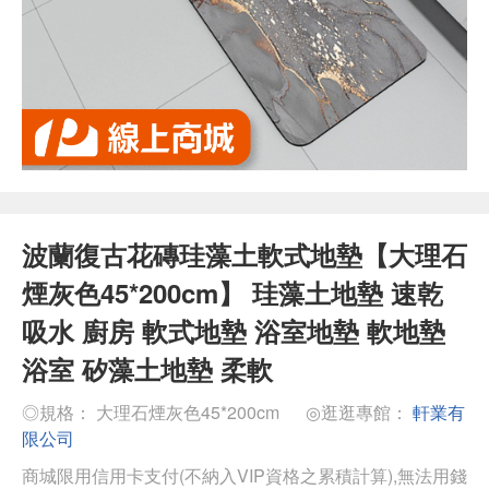
波蘭復古花磚珪藻土軟式地墊【大理石
煙灰色45*200cm】 珪藻土地墊 速乾
吸水 廚房 軟式地墊 浴室地墊 軟地墊
浴室 矽藻土地墊 柔軟
◎規格： 大理石煙灰色45*200cm
◎逛逛專館：
軒業有
限公司
商城限用信用卡支付(不納入VIP資格之累積計算),無法用錢