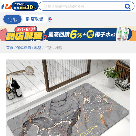
宅配
到店取貨
首頁
/ 傢俱寢飾
/ 地墊
/ 浴墊．地毯