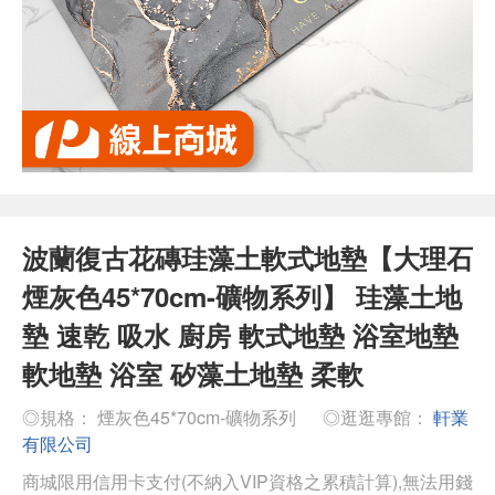
波蘭復古花磚珪藻土軟式地墊【大理石
煙灰色45*70cm-礦物系列】 珪藻土地
墊 速乾 吸水 廚房 軟式地墊 浴室地墊
軟地墊 浴室 矽藻土地墊 柔軟
◎規格： 煙灰色45*70cm-礦物系列
◎逛逛專館：
軒業
有限公司
商城限用信用卡支付(不納入VIP資格之累積計算),無法用錢