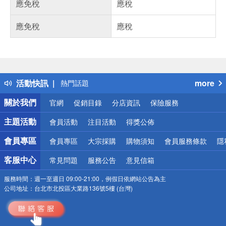
應免稅
應稅
應免稅
應稅
偏遠地區配送
詐騙網頁！請小心！
得獎公告
活動快訊
more
熱門話題
銀行優惠
關於我們
官網
促銷目錄
分店資訊
保險服務
偏遠地區配送
詐騙網頁！請小心！
主題活動
會員活動
注目活動
得獎公佈
會員專區
會員專區
大宗採購
購物須知
會員服務條款
隱
客服中心
常見問題
服務公告
意見信箱
服務時間：
週一至週日 09:00-21:00，例假日依網站公告為主
公司地址：
台北市北投區大業路136號5樓 (台灣)