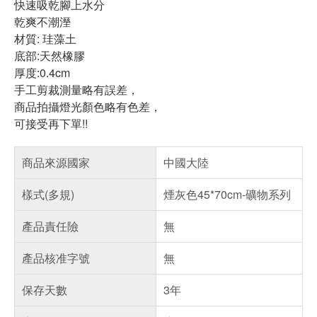
快速吸乾腳上水分
乾爽不潮溼
材質: 珪藻土
底部:天然橡膠
厚度:0.4cm
手工剪裁測量略有誤差，
商品拍攝燈光顏色略有色差，
可接受再下單!!
商品來源國家
中國大陸
樣式(多規)
煙灰色45*70cm-礦物系列
產品責任險
無
產品核准字號
無
保存天數
3年