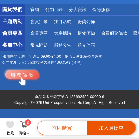
銀行優惠
關於我們
官網
促銷目錄
分店資訊
保險服務
偏遠地區配送
詐騙網頁！請小心！
主題活動
會員活動
注目活動
得獎公佈
會員專區
會員專區
大宗採購
購物須知
會員服務條款
隱
客服中心
常見問題
服務公告
意見信箱
服務時間：
週一至週日 09:00-21:00，例假日依網站公告為主
公司地址：
台北市北投區大業路136號5樓 (台灣)
食品業者登錄字號 A-122662550-00000-6
Copyright©2026 Uni-Prosperity Lifestyle Corp. All Right Reserved
0
立即購買
加入購物車
收藏
購物車