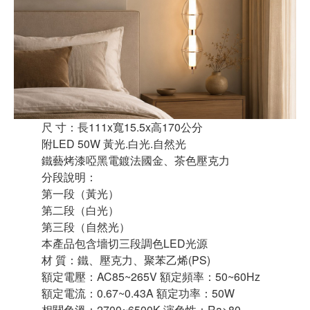
尺 ⼨：⾧111x寬15.5x⾼170公分
附LED 50W 黃光.白光.自然光
鐵藝烤漆啞黑電鍍法國金、茶色壓克力
分段說明：
第⼀段（⿈光）
第⼆段（⽩光）
第三段（⾃然光）
本產品包含墻切三段調⾊LED光源
材 質：鐵、壓克⼒、聚苯⼄烯(PS)
額定電壓：AC85~265V 額定頻率：50~60Hz
額定電流：0.67~0.43A 額定功率：50W
相關⾊溫：2700~6500K 演⾊性：Ra>80