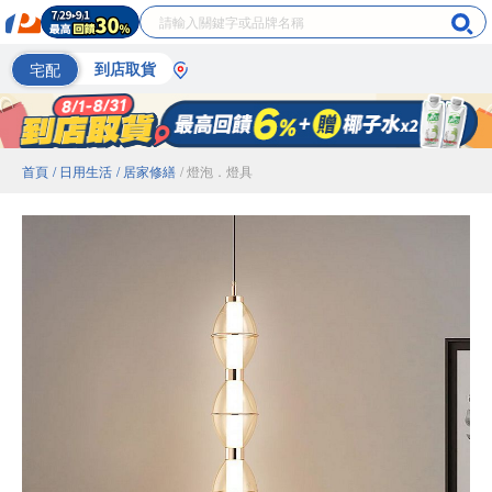
宅配
到店取貨
首頁
/ 日用生活
/ 居家修繕
/ 燈泡．燈具