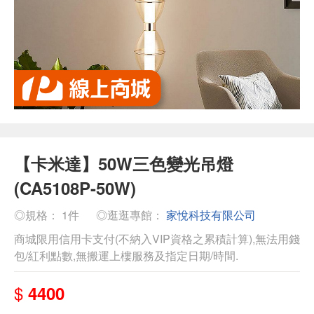
【卡米達】50W三色變光吊燈
(CA5108P-50W)
◎規格： 1件
◎逛逛專館：
家悅科技有限公司
商城限用信用卡支付(不納入VIP資格之累積計算),無法用錢
包/紅利點數,無搬運上樓服務及指定日期/時間.
$
4400