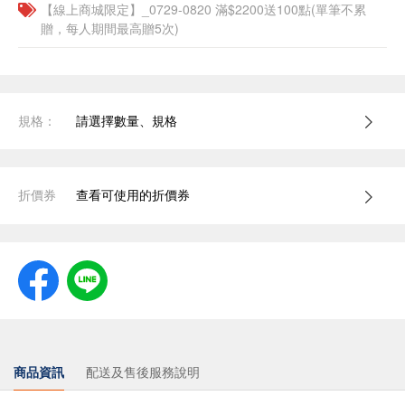
【線上商城限定】_0729-0820 滿$2200送100點(單筆不累
贈，每人期間最高贈5次)
規格：
請選擇數量、規格
折價券
查看可使用的折價券
商品資訊
配送及售後服務說明