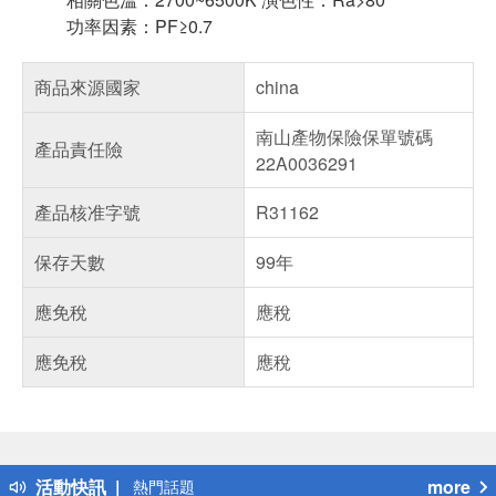
功率因素：PF≥0.7
商品來源國家
china
南山產物保險保單號碼
產品責任險
22A0036291
產品核准字號
R31162
保存天數
99年
應免稅
應稅
應免稅
應稅
偏遠地區配送
詐騙網頁！請小心！
得獎公告
活動快訊
more
熱門話題