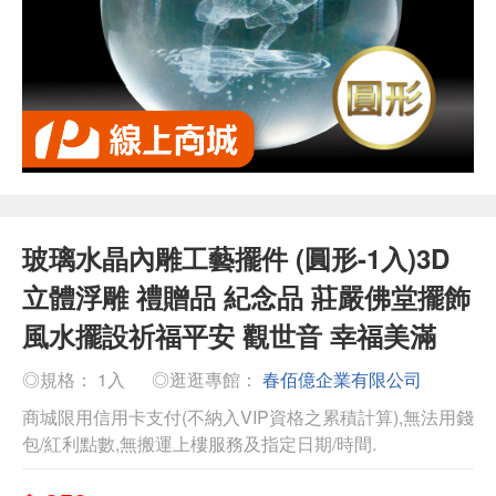
玻璃水晶內雕工藝擺件 (圓形-1入)3D
立體浮雕 禮贈品 紀念品 莊嚴佛堂擺飾
風水擺設祈福平安 觀世音 幸福美滿
◎規格： 1入
◎逛逛專館：
春佰億企業有限公司
商城限用信用卡支付(不納入VIP資格之累積計算),無法用錢
包/紅利點數,無搬運上樓服務及指定日期/時間.