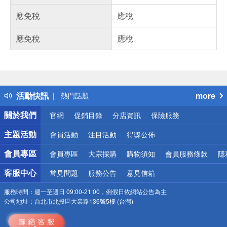
應免稅
應稅
應免稅
應稅
偏遠地區配送
詐騙網頁！請小心！
得獎公告
活動快訊
more
熱門話題
銀行優惠
關於我們
官網
促銷目錄
分店資訊
保險服務
偏遠地區配送
詐騙網頁！請小心！
主題活動
會員活動
注目活動
得獎公佈
會員專區
會員專區
大宗採購
購物須知
會員服務條款
隱
客服中心
常見問題
服務公告
意見信箱
服務時間：
週一至週日 09:00-21:00，例假日依網站公告為主
公司地址：
台北市北投區大業路136號5樓 (台灣)