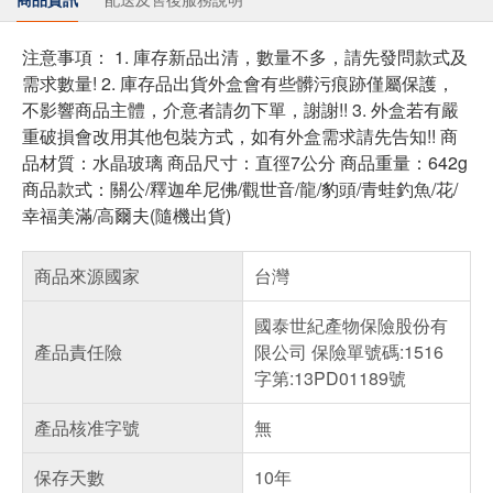
注意事項： 1. 庫存新品出清，數量不多，請先發問款式及
需求數量! 2. 庫存品出貨外盒會有些髒污痕跡僅屬保護，
不影響商品主體，介意者請勿下單，謝謝!! 3. 外盒若有嚴
重破損會改用其他包裝方式，如有外盒需求請先告知!! 商
品材質：水晶玻璃 商品尺寸：直徑7公分 商品重量：642g
商品款式：關公/釋迦牟尼佛/觀世音/龍/豹頭/青蛙釣魚/花/
幸福美滿/高爾夫(隨機出貨)
商品來源國家
台灣
國泰世紀產物保險股份有
產品責任險
限公司 保險單號碼:1516
字第:13PD01189號
產品核准字號
無
保存天數
10年