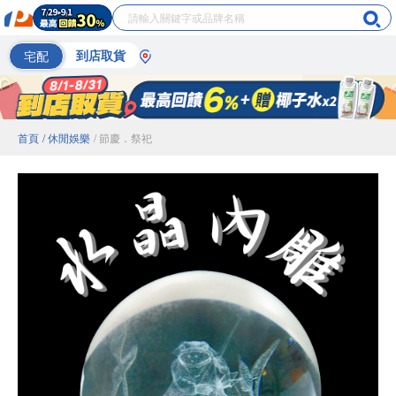
宅配
到店取貨
首頁
/ 休閒娛樂
/ 節慶．祭祀