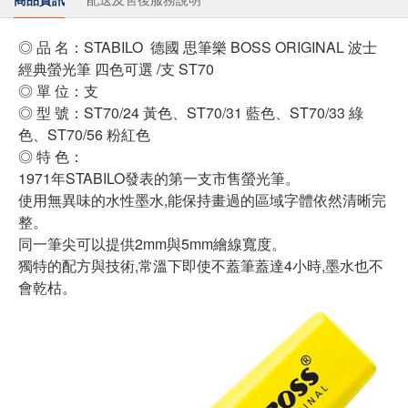
◎ 品 名：STABILO 德國 思筆樂 BOSS ORIGINAL 波士
經典螢光筆 四色可選 /支 ST70
◎ 單 位：支
◎ 型 號：
ST70/24 黃色、ST70/31 藍色、ST70/33 綠
色、ST70/56 粉紅色
◎ 特 色：
1971年STABILO發表的第一支市售螢光筆。
使用無異味的水性墨水,能保持畫過的區域字體依然清晰完
整。
同一筆尖可以提供2mm與5mm繪線寬度。
獨特的配方與技術,常溫下即使不蓋筆蓋達4小時,墨水也不
會乾枯。