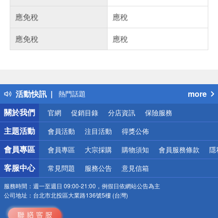
應免稅
應稅
應免稅
應稅
偏遠地區配送
詐騙網頁！請小心！
得獎公告
活動快訊
more
熱門話題
銀行優惠
關於我們
官網
促銷目錄
分店資訊
保險服務
偏遠地區配送
詐騙網頁！請小心！
主題活動
會員活動
注目活動
得獎公佈
會員專區
會員專區
大宗採購
購物須知
會員服務條款
隱
客服中心
常見問題
服務公告
意見信箱
服務時間：
週一至週日 09:00-21:00，例假日依網站公告為主
公司地址：
台北市北投區大業路136號5樓 (台灣)