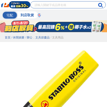
宅配
到店取貨
首頁
/ 休閒娛樂
/ 辦公．文具節慶品
/ 文具用品