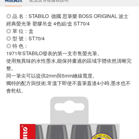
◎ 品 名：STABILO 德國 思筆樂 BOSS ORIGINAL 波士
經典螢光筆 塑膠吊盒 4色組/盒 ST70/4
◎ 單 位：盒
◎ 型 號：ST70/4
◎ 特 色：
1971年STABILO發表的第一支市售螢光筆。
使用無異味的水性墨水,能保持畫過的區域字體依然清晰完
整。
同一筆尖可以提供2mm與5mm繪線寬度。
獨特的配方與技術,常溫下即使不蓋筆蓋達4小時,墨水也不
會乾枯。