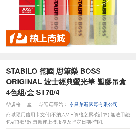
STABILO 德國 思筆樂 BOSS
ORIGINAL 波士經典螢光筆 塑膠吊盒
4色組/盒 ST70/4
◎規格： 盒
◎逛逛專館：
永昌創新國際有限公司
商城限用信用卡支付(不納入VIP資格之累積計算),無法用錢
包/紅利點數,無搬運上樓服務及指定日期/時間.