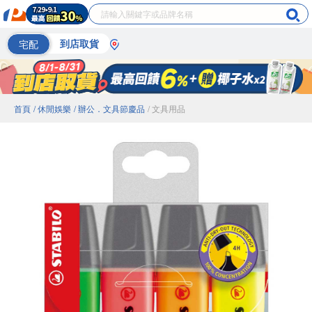
宅配
到店取貨
首頁
/ 休閒娛樂
/ 辦公．文具節慶品
/ 文具用品