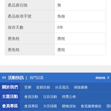
產品責任險
無
產品核准字號
免檢
保存天數
5年
應免稅
應稅
應免稅
應稅
偏遠地區配送
詐騙網頁！請小心！
得獎公告
活動快訊
more
熱門話題
銀行優惠
關於我們
官網
促銷目錄
分店資訊
保險服務
偏遠地區配送
詐騙網頁！請小心！
主題活動
會員活動
注目活動
得獎公佈
會員專區
會員專區
大宗採購
購物須知
會員服務條款
隱