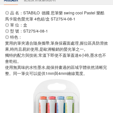
◎ 品 名：STABILO 德國 思筆樂 swing cool Pastel 樂酷
馬卡龍色螢光筆 4色組/盒 ST275/4-08-1
◎ 單 位：盒
◎ 型 號：ST275/4-08-1
◎ 特色：
實用的筆夾適合隨身攜帶,筆身採霧面處理,握位區具防滑效
果,時尚且易於使用,是歐洲暢銷的螢光筆之一。
獨特的配方與技術,常溫下即使不蓋筆蓋達4小時,墨水也不
會乾枯。
使用無異味的水性墨水,能保持畫過的區域字體依然清晰完
整。同一筆尖可以提供1mm與4mm繪線寬度。