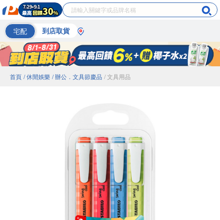
宅配
到店取貨
首頁
/ 休閒娛樂
/ 辦公．文具節慶品
/ 文具用品