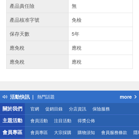
產品責任險
無
產品核准字號
免檢
保存天數
5年
應免稅
應稅
應免稅
應稅
偏遠地區配送
詐騙網頁！請小心！
得獎公告
活動快訊
more
熱門話題
銀行優惠
關於我們
官網
促銷目錄
分店資訊
保險服務
偏遠地區配送
詐騙網頁！請小心！
主題活動
會員活動
注目活動
得獎公佈
會員專區
會員專區
大宗採購
購物須知
會員服務條款
隱