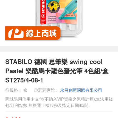
STABILO 德國 思筆樂 swing cool
Pastel 樂酷馬卡龍色螢光筆 4色組/盒
ST275/4-08-1
◎規格： 盒
◎逛逛專館：
永昌創新國際有限公司
商城限用信用卡支付(不納入VIP資格之累積計算),無法用錢
包/紅利點數,無搬運上樓服務及指定日期/時間.