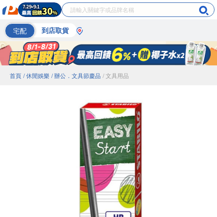
宅配
到店取貨
首頁
/ 休閒娛樂
/ 辦公．文具節慶品
/ 文具用品