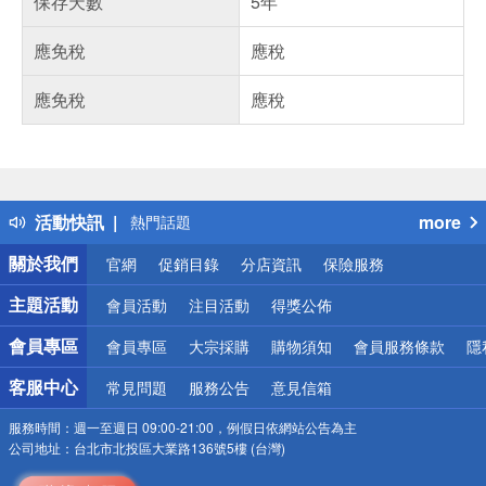
保存天數
5年
應免稅
應稅
應免稅
應稅
偏遠地區配送
詐騙網頁！請小心！
得獎公告
活動快訊
more
熱門話題
銀行優惠
關於我們
官網
促銷目錄
分店資訊
保險服務
偏遠地區配送
詐騙網頁！請小心！
主題活動
會員活動
注目活動
得獎公佈
會員專區
會員專區
大宗採購
購物須知
會員服務條款
隱
客服中心
常見問題
服務公告
意見信箱
服務時間：
週一至週日 09:00-21:00，例假日依網站公告為主
公司地址：
台北市北投區大業路136號5樓 (台灣)