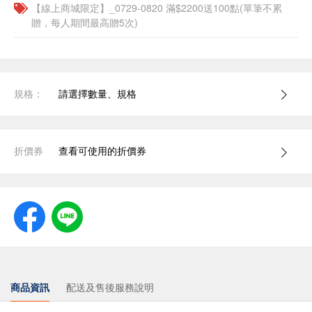
【線上商城限定】_0729-0820 滿$2200送100點(單筆不累
贈，每人期間最高贈5次)
規格：
請選擇數量、規格
折價券
查看可使用的折價券
商品資訊
配送及售後服務說明