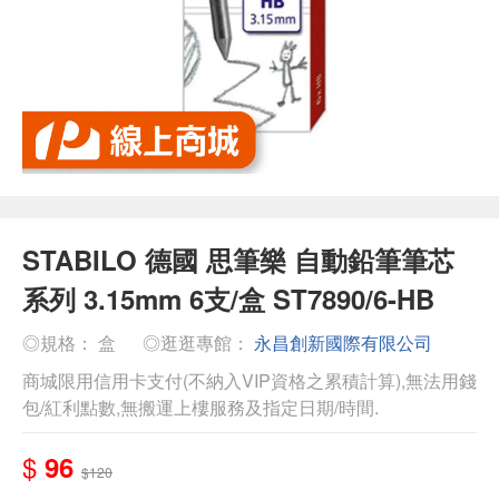
STABILO 德國 思筆樂 自動鉛筆筆芯
系列 3.15mm 6支/盒 ST7890/6-HB
◎規格： 盒
◎逛逛專館：
永昌創新國際有限公司
商城限用信用卡支付(不納入VIP資格之累積計算),無法用錢
包/紅利點數,無搬運上樓服務及指定日期/時間.
$
96
$120