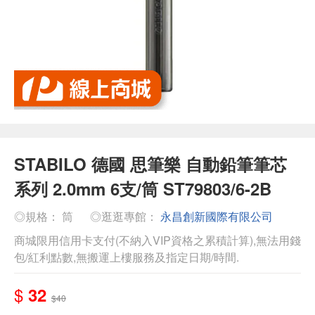
STABILO 德國 思筆樂 自動鉛筆筆芯
系列 2.0mm 6支/筒 ST79803/6-2B
◎規格： 筒
◎逛逛專館：
永昌創新國際有限公司
商城限用信用卡支付(不納入VIP資格之累積計算),無法用錢
包/紅利點數,無搬運上樓服務及指定日期/時間.
$
32
$40