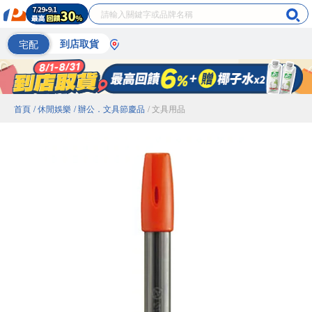
宅配
到店取貨
首頁
/ 休閒娛樂
/ 辦公．文具節慶品
/ 文具用品