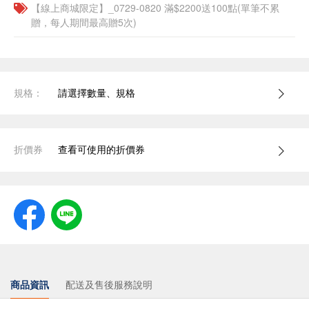
【線上商城限定】_0729-0820 滿$2200送100點(單筆不累
贈，每人期間最高贈5次)
規格：
請選擇數量、規格
折價券
查看可使用的折價券
商品資訊
配送及售後服務說明