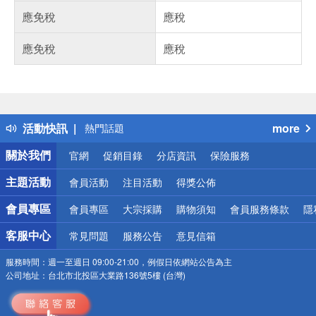
應免稅
應稅
應免稅
應稅
偏遠地區配送
詐騙網頁！請小心！
得獎公告
活動快訊
more
熱門話題
銀行優惠
關於我們
官網
促銷目錄
分店資訊
保險服務
偏遠地區配送
詐騙網頁！請小心！
主題活動
會員活動
注目活動
得獎公佈
會員專區
會員專區
大宗採購
購物須知
會員服務條款
隱
客服中心
常見問題
服務公告
意見信箱
服務時間：
週一至週日 09:00-21:00，例假日依網站公告為主
公司地址：
台北市北投區大業路136號5樓 (台灣)