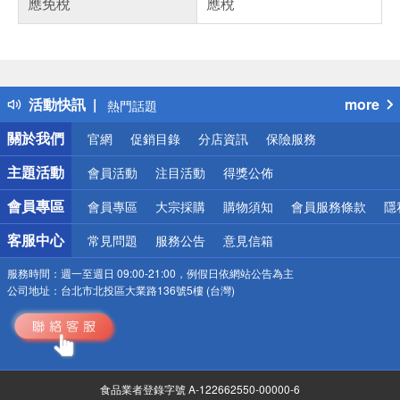
應免稅
應稅
偏遠地區配送
詐騙網頁！請小心！
得獎公告
活動快訊
more
熱門話題
銀行優惠
關於我們
官網
促銷目錄
分店資訊
保險服務
偏遠地區配送
詐騙網頁！請小心！
主題活動
會員活動
注目活動
得獎公佈
會員專區
會員專區
大宗採購
購物須知
會員服務條款
隱
客服中心
常見問題
服務公告
意見信箱
服務時間：
週一至週日 09:00-21:00，例假日依網站公告為主
公司地址：
台北市北投區大業路136號5樓 (台灣)
食品業者登錄字號 A-122662550-00000-6