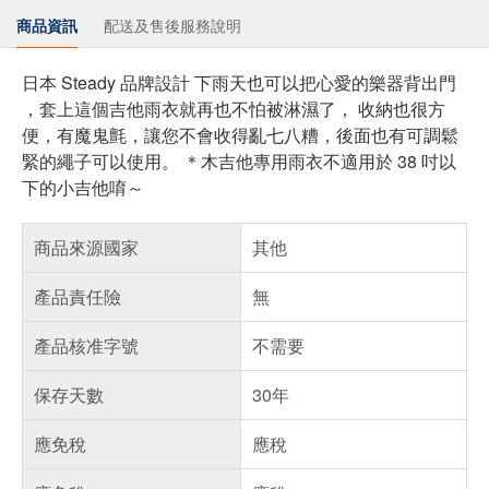
商品資訊
配送及售後服務說明
日本 Steady 品牌設計 下雨天也可以把心愛的樂器背出門
，套上這個吉他雨衣就再也不怕被淋濕了， 收納也很方
便，有魔鬼氈，讓您不會收得亂七八糟，後面也有可調鬆
緊的繩子可以使用。 ＊木吉他專用雨衣不適用於 38 吋以
下的小吉他唷～
商品來源國家
其他
產品責任險
無
產品核准字號
不需要
保存天數
30年
應免稅
應稅