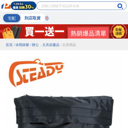
宅配
到店取貨
首頁
/ 休閒娛樂
/ 辦公．文具節慶品
/ 文具用品