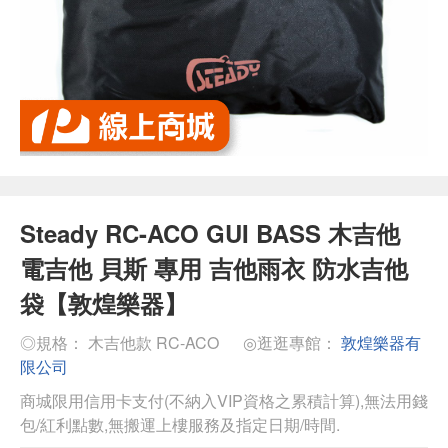
Steady RC-ACO GUI BASS 木吉他
電吉他 貝斯 專用 吉他雨衣 防水吉他
袋【敦煌樂器】
◎規格： 木吉他款 RC-ACO
◎逛逛專館：
敦煌樂器有
限公司
商城限用信用卡支付(不納入VIP資格之累積計算),無法用錢
包/紅利點數,無搬運上樓服務及指定日期/時間.