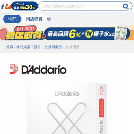
宅配
到店取貨
首頁
/ 休閒娛樂
/ 辦公．文具節慶品
/ 文具用品