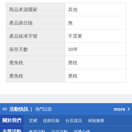
商品來源國家
其他
產品責任險
無
產品核准字號
不需要
保存天數
30年
應免稅
應稅
應免稅
應稅
偏遠地區配送
詐騙網頁！請小心！
得獎公告
活動快訊
more
熱門話題
銀行優惠
關於我們
官網
促銷目錄
分店資訊
保險服務
偏遠地區配送
詐騙網頁！請小心！
主題活動
會員活動
注目活動
得獎公佈