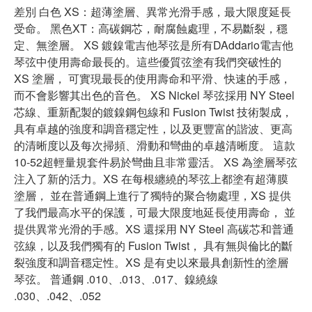
差別 白色 XS：超薄塗層、異常光滑手感，最大限度延長
受命。 黑色XT：高碳鋼芯，耐腐蝕處理，不易斷裂，穩
定、無塗層。 XS 鍍鎳電吉他琴弦是所有DAddario電吉他
琴弦中使用壽命最長的。這些優質弦塗有我們突破性的
XS 塗層， 可實現最長的使用壽命和平滑、快速的手感，
而不會影響其出色的音色。 XS Nickel 琴弦採用 NY Steel
芯線、重新配製的鍍鎳鋼包線和 Fusion Twist 技術製成，
具有卓越的強度和調音穩定性，以及更豐富的諧波、更高
的清晰度以及每次掃頻、滑動和彎曲的卓越清晰度。 這款
10-52超輕量規套件易於彎曲且非常靈活。 XS 為塗層琴弦
注入了新的活力。XS 在每根纏繞的琴弦上都塗有超薄膜
塗層， 並在普通鋼上進行了獨特的聚合物處理，XS 提供
了我們最高水平的保護，可最大限度地延長使用壽命， 並
提供異常光滑的手感。XS 還採用 NY Steel 高碳芯和普通
弦線，以及我們獨有的 Fusion Twist， 具有無與倫比的斷
裂強度和調音穩定性。XS 是有史以來最具創新性的塗層
琴弦。 普通鋼 .010、.013、.017、鎳繞線
.030、.042、.052