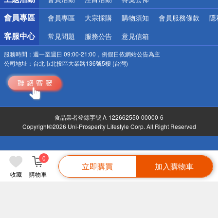
會員專區
會員專區
大宗採購
購物須知
會員服務條款
隱
客服中心
常見問題
服務公告
意見信箱
服務時間：
週一至週日 09:00-21:00，例假日依網站公告為主
公司地址：
台北市北投區大業路136號5樓 (台灣)
食品業者登錄字號 A-122662550-00000-6
Copyright©2026 Uni-Prosperity Lifestyle Corp. All Right Reserved
0
立即購買
加入購物車
收藏
購物車