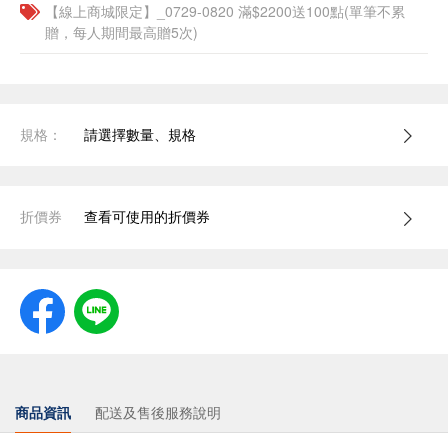
【線上商城限定】_0729-0820 滿$2200送100點(單筆不累
贈，每人期間最高贈5次)
規格：
請選擇數量、規格
折價券
查看可使用的折價券
商品資訊
配送及售後服務說明