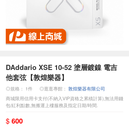
DAddario XSE 10-52 塗層鍍鎳 電吉
他套弦【敦煌樂器】
◎規格： 1件
◎逛逛專館：
敦煌樂器有限公司
商城限用信用卡支付(不納入VIP資格之累積計算),無法用錢
包/紅利點數,無搬運上樓服務及指定日期/時間.
$
600