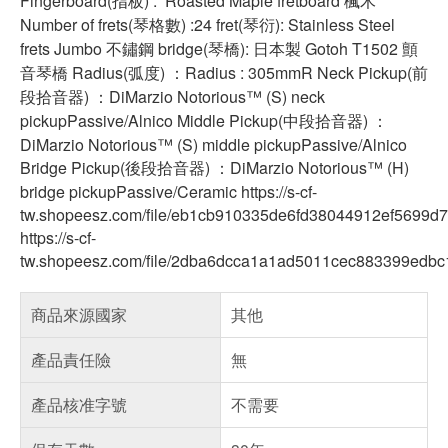
Fingerboard(指板) : Roasted Maple fretboard 楓木
Number of frets(琴格數) :24 fret(琴衍): Stainless Steel
frets Jumbo 不鏽鋼 bridge(琴橋): 日本製 Gotoh T1502 顫
音琴橋 Radius(弧度) ：Radius : 305mmR Neck Pickup(前
段拾音器) ：DiMarzio Notorious™ (S) neck
pickupPassive/Alnico Middle Pickup(中段拾音器) ：
DiMarzio Notorious™ (S) middle pickupPassive/Alnico
Bridge Pickup(後段拾音器) ：DiMarzio Notorious™ (H)
bridge pickupPassive/Ceramic https://s-cf-
tw.shopeesz.com/file/eb1cb910335de6fd38044912ef5699d7
https://s-cf-
tw.shopeesz.com/file/2dba6dcca1a1ad5011cec883399edbc
商品來源國家
其他
產品責任險
無
產品核准字號
不需要