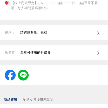
【線上商城限定】_0729-0820 滿$2200送100點(單筆不累
贈，每人期間最高贈5次)
規格：
請選擇數量、規格
折價券
查看可使用的折價券
商品資訊
配送及售後服務說明