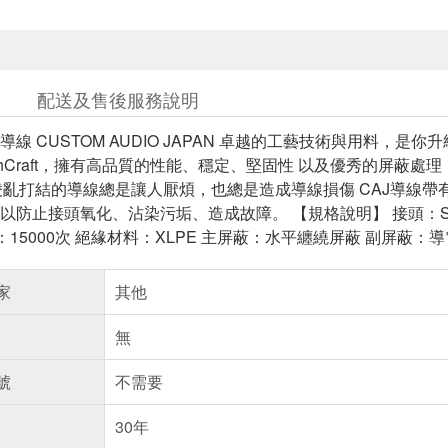
配送及售後服務說明
 CUSTOM AUDIO JAPAN 卓越的工藝技術與用料，是你升級導線
tchCraft，擁有高品質的性能、穩定、堅固性 以及優秀的屏蔽處
r】 凌亂打結的導線總是讓人厭煩，也總是造成導線損傷 CAJ導
防止接頭氧化、沾染污垢、造成故障。 【規格說明】 接頭：Switch
：15000次 絕緣材料：XLPE 主屏蔽：水平纏繞屏蔽 副屏蔽：導
家
其他
無
號
不需要
30年