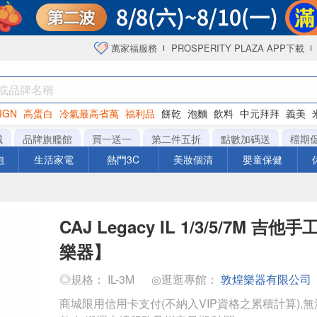
萬家福服務
PROSPERITY PLAZA APP下載
IGN
高蛋白
冷氣最高省萬
福利品
餅乾
泡麵
飲料
中元拜拜
義美
海苔
城
品牌旗艦館
買一送一
第二件五折
點數加碼送
檔期
泡
生活家電
熱門3C
美妝個清
嬰童保健
CAJ Legacy IL 1/3/5/7M 
樂器】
◎規格： IL-3M
◎逛逛專館：
敦煌樂器有限公司
商城限用信用卡支付(不納入VIP資格之累積計算),無