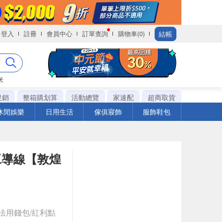
結帳
登入
註冊
會員中心
訂單查詢
購物車(0)
米
促銷
整箱購划算
活動總覽
家速配
超商取貨
休閒娛樂
日用生活
傢俱寢飾
服飾鞋包
吉他手工導線【敦煌
法用錢包/紅利點