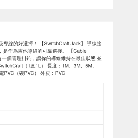
的好選擇！ 【SwitchCraft Jack】 導線接
理，是作為吉他導線的可靠選擇。 【Cable
線帶有一個管理掛鉤，讓你的導線維持在最佳狀態 並
Craft（1直1L） 長度：1M、3M、5M、
電PVC（碳PVC） 外皮：PVC