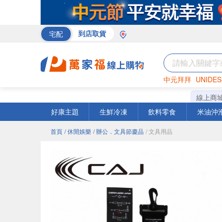
宅配
到店取貨
中元拜拜
UNIDES
巧克力
罐頭
咖啡
線上商
好康主題
生鮮冷凍
飲料零食
米油沖
首頁
/ 休閒娛樂
/ 辦公．文具節慶品
/ 文具用品