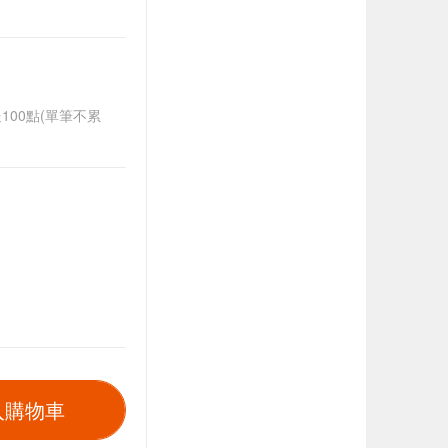
送100點(單筆不累
入購物車