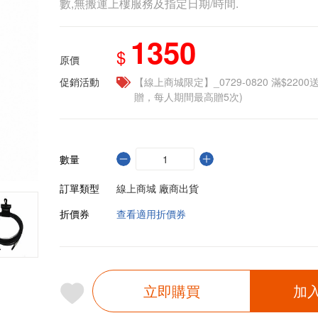
數,無搬運上樓服務及指定日期/時間.
1350
$
原價
促銷活動
【線上商城限定】_0729-0820 滿$2200
贈，每人期間最高贈5次)
數量
訂單類型
線上商城 廠商出貨
折價券
查看適用折價券
立即購買
加