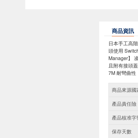
商品資訊
日本手工高階導線
頭使用 Swi
Manage
且附有接頭蓋以
7M 耐彎曲性
商品來源國
產品責任險
產品核准字
保存天數