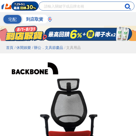
宅配
到店取貨
首頁
/ 休閒娛樂
/ 辦公．文具節慶品
/ 文具用品