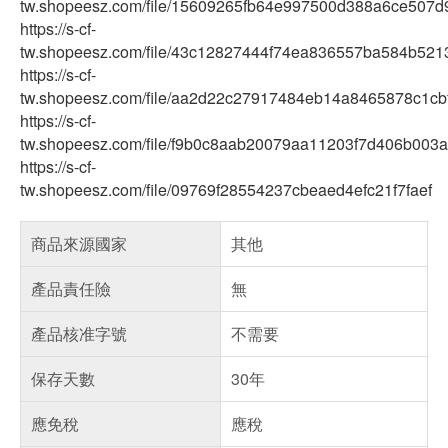
tw.shopeesz.com/file/15609265fb64e997500d388a6ce507d
https://s-cf-
tw.shopeesz.com/file/43c12827444f74ea836557ba584b521
https://s-cf-
tw.shopeesz.com/file/aa2d22c27917484eb14a8465878c1cb
https://s-cf-
tw.shopeesz.com/file/f9b0c8aab20079aa11203f7d406b003a
https://s-cf-
tw.shopeesz.com/file/09769f28554237cbeaed4efc21f7faef
商品來源國家
其他
產品責任險
無
產品核准字號
不需要
保存天數
30年
應免稅
應稅