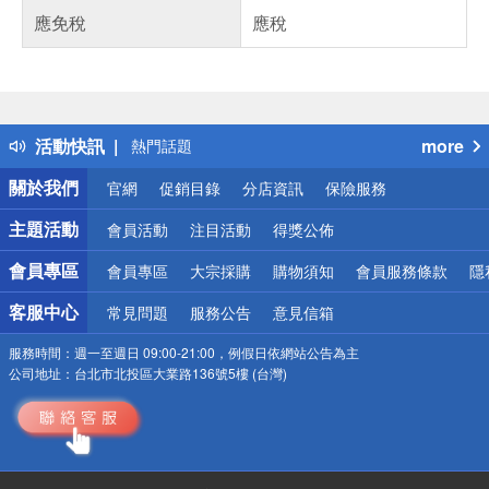
應免稅
應稅
偏遠地區配送
詐騙網頁！請小心！
得獎公告
活動快訊
more
熱門話題
銀行優惠
關於我們
官網
促銷目錄
分店資訊
保險服務
偏遠地區配送
詐騙網頁！請小心！
主題活動
會員活動
注目活動
得獎公佈
會員專區
會員專區
大宗採購
購物須知
會員服務條款
隱
客服中心
常見問題
服務公告
意見信箱
服務時間：
週一至週日 09:00-21:00，例假日依網站公告為主
公司地址：
台北市北投區大業路136號5樓 (台灣)