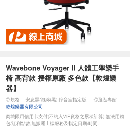
Wavebone Voyager II 人體工學樂手
椅 高背款 授權原廠 多色款【敦煌樂
器】
◎規格： 安息黑/泡綿(黑),錄音室指定版
◎逛逛專館：
敦煌樂器有限公司
商城限用信用卡支付(不納入VIP資格之累積計算),無法用錢
包/紅利點數,無搬運上樓服務及指定日期/時間.