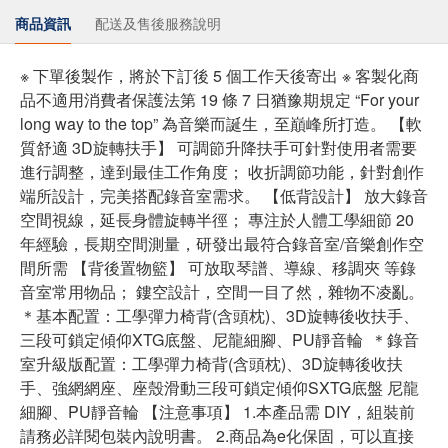
商品資訊
配送及售後服務說明
※ 下單後製作，將於下訂後 5 個工作天後寄出 ※ 客製化商
品不適用消費者保護法第 19 條 7 日猶豫期規定 “For your
long way to the top” 為音樂而誕生，至巔峰所打造。 【軟
質舒適 3D旋轉扶手】 可調節升降扶手可針對使用者需要
進行調整，達到最佳工作角度； 收折調節功能，針對創作
端所設計，完美搭配錄音室需求。 【低背設計】 放大錄音
空間視線，延長身體旋轉半徑； 專注於人體工學細節 20
年經驗，長期空間測量，研發出最符合錄音室/音樂創作空
間所需 【背後置物籃】 可放取琴譜、導線、移調夾 等錄
音室常用物品； 鏤空設計，空間一目了然，雜物不凌亂。
＊基本配置：工學彈力椅背(含頭枕)、3D旋轉後收扶手、
三段可鎖定傾仰XTG底盤、尼龍細腳、PU靜音輪 ＊錄音
室升級版配置：工學彈力椅背(含頭枕)、3D旋轉後收扶
手、強網網座、座殼滑動三段可鎖定傾仰SXTG底盤 尼龍
細腳、PU靜音輪 【注意事項】 1.本產品需 DIY，組裝前
請務必詳閱包裝內說明書。 2.商品為e化保固，可以直接