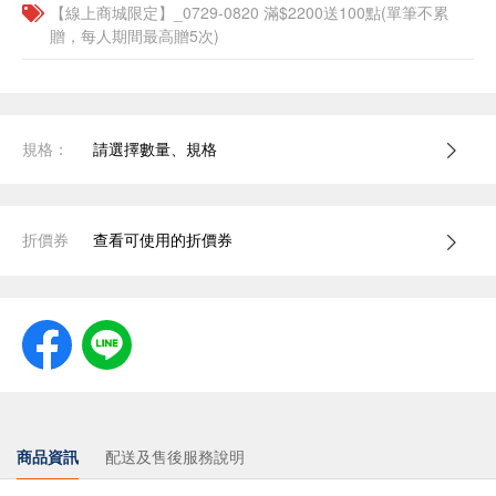
【線上商城限定】_0729-0820 滿$2200送100點(單筆不累
贈，每人期間最高贈5次)
規格：
請選擇數量、規格
折價券
查看可使用的折價券
商品資訊
配送及售後服務說明