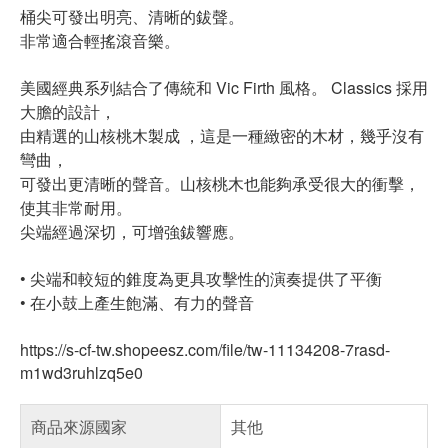
桶尖可發出明亮、清晰的鈸聲。
非常適合輕搖滾音樂。
美國經典系列結合了傳統和 Vic Firth 風格。 Classics 採用
大膽的設計，
由精選的山核桃木製成 ，這是一種緻密的木材，幾乎沒有
彎曲，
可發出更清晰的聲音。山核桃木也能夠承受很大的衝擊，
使其非常耐用。
尖端經過深切，可增強鈸響應。
• 尖端和較短的錐度為更具攻擊性的演奏提供了平衡
• 在小鼓上產生飽滿、有力的聲音
https://s-cf-tw.shopeesz.com/file/tw-11134208-7rasd-
m1wd3ruhlzq5e0
商品來源國家
其他