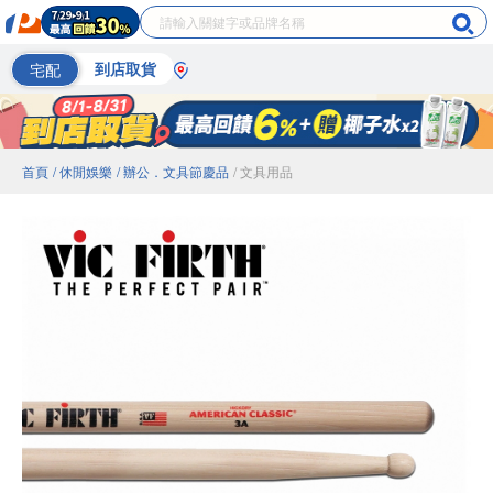
宅配
到店取貨
首頁
/ 休閒娛樂
/ 辦公．文具節慶品
/ 文具用品