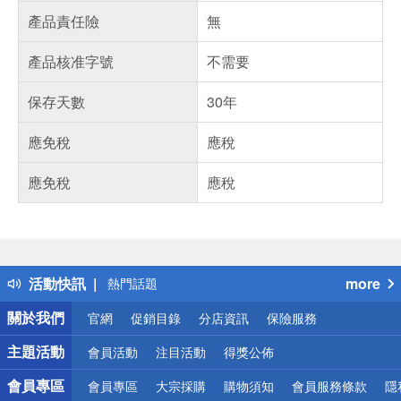
產品責任險
無
產品核准字號
不需要
保存天數
30年
應免稅
應稅
應免稅
應稅
偏遠地區配送
詐騙網頁！請小心！
得獎公告
活動快訊
more
熱門話題
銀行優惠
關於我們
官網
促銷目錄
分店資訊
保險服務
偏遠地區配送
詐騙網頁！請小心！
主題活動
會員活動
注目活動
得獎公佈
會員專區
會員專區
大宗採購
購物須知
會員服務條款
隱