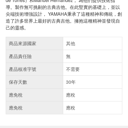
de Torres）和Manuel Hernandez， 為他們提供技術指
導。製作無可挑剔的古典吉他。在此堅實的基礎上，並以
尖端技術增強設計， YAMAHA秉承了這種精神和傳統，創
造了許多世界上最好的古典吉他。擁抱這種精神並發現自
己的靈感。
商品來源國家
其他
產品責任險
無
產品核准字號
不需要
保存天數
30年
應免稅
應稅
應免稅
應稅
偏遠地區配送
詐騙網頁！請小心！