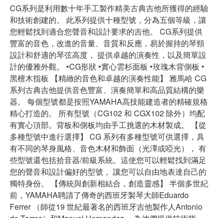
CG系列是利用數十年手工製作精美古典吉他所獲得的經驗
和技術創建的。 此系列提供十種型號，分為五個等級，讓
您輕鬆找到適合您聲音和設計要求的吉他。 CG系列提供
豐富的音色，改進的音量、音質和反應，易於握持的琴頸
設計和舒適的琴弦高度， 提供卓越的演奏性，以及簡單設
計的優雅外觀。 •CG形狀 •實心雲杉面板 •玫瑰木背側板 •
黑檀木指板 【精緻的音色和卓越的演奏性能】 雅馬哈 CG
系列古典吉他提供音色豐富、演奏簡單和高品質結構的樂
器。 每個型號都是按照YAMAHA高技能建造者的精確規格
精心打造的。 所有型號（CG102 和 CGX102 除外）均配
有實心頂部。背板和側板均由手工挑選的木材製成。 【從
多種型號中進行選擇】 CG 系列有多種型號可供選擇，具
有不同的琴身風格、音色木材和飾面（光澤或啞光）， 有
些型號還包括拾音器/前級系統。這使您可以輕鬆找到滿足
您的聲音和設計偏好的型號， 讓您可以自由地表達自己的
獨特身份。 【傳統與創新相結合，創造靈感】 半個多世紀
前，YAMAHA聘請了傳奇的西班牙製琴大師Eduardo
Ferrer （師從19 世紀最著名的西班牙吉他製作人Antonio