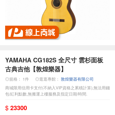
YAMAHA CG182S 全尺寸 雲杉面板
古典吉他【敦煌樂器】
◎規格： 1件
◎逛逛專館：
敦煌樂器有限公司
商城限用信用卡支付(不納入VIP資格之累積計算),無法用錢
包/紅利點數,無搬運上樓服務及指定日期/時間.
$
23300