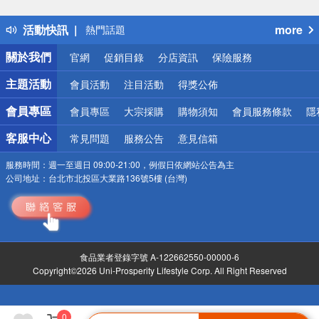
得獎公告
活動快訊
more
熱門話題
銀行優惠
關於我們
官網
促銷目錄
分店資訊
保險服務
偏遠地區配送
詐騙網頁！請小心！
主題活動
會員活動
注目活動
得獎公佈
會員專區
會員專區
大宗採購
購物須知
會員服務條款
隱
客服中心
常見問題
服務公告
意見信箱
服務時間：
週一至週日 09:00-21:00，例假日依網站公告為主
公司地址：
台北市北投區大業路136號5樓 (台灣)
食品業者登錄字號 A-122662550-00000-6
Copyright©2026 Uni-Prosperity Lifestyle Corp. All Right Reserved
0