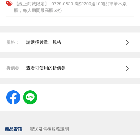
【線上商城限定】_0729-0820 滿$2200送100點(單筆不累
贈，每人期間最高贈5次)
規格：
請選擇數量、規格
折價券
查看可使用的折價券
商品資訊
配送及售後服務說明