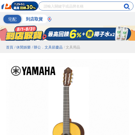
宅配
到店取貨
首頁
/ 休閒娛樂
/ 辦公．文具節慶品
/ 文具用品