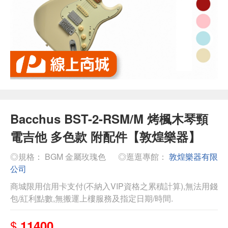
Bacchus BST-2-RSM/M 烤楓木琴頸
電吉他 多色款 附配件【敦煌樂器】
◎規格： BGM 金屬玫瑰色
◎逛逛專館：
敦煌樂器有限
公司
商城限用信用卡支付(不納入VIP資格之累積計算),無法用錢
包/紅利點數,無搬運上樓服務及指定日期/時間.
$
11400