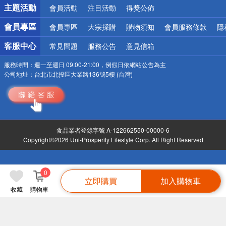
詐騙網頁！請小心！
主題活動
會員活動
注目活動
得獎公佈
會員專區
會員專區
大宗採購
購物須知
會員服務條款
隱
客服中心
常見問題
服務公告
意見信箱
服務時間：
週一至週日 09:00-21:00，例假日依網站公告為主
公司地址：
台北市北投區大業路136號5樓 (台灣)
食品業者登錄字號 A-122662550-00000-6
Copyright©2026 Uni-Prosperity Lifestyle Corp. All Right Reserved
0
立即購買
加入購物車
收藏
購物車