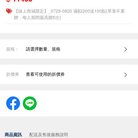
【線上商城限定】_0729-0820 滿$2200送100點(單筆不累
贈，每人期間最高贈5次)
規格：
請選擇數量、規格
折價券
查看可使用的折價券
商品資訊
配送及售後服務說明