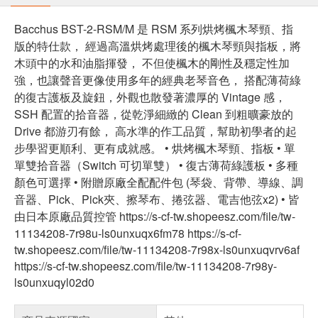
Bacchus BST-2-RSM/M 是 RSM 系列烘烤楓木琴頸、指
版的特仕款， 經過高溫烘烤處理後的楓木琴頸與指板，將
木頭中的水和油脂揮發， 不但使楓木的剛性及穩定性加
強，也讓聲音更像使用多年的經典老琴音色， 搭配薄荷綠
的復古護板及旋鈕，外觀也散發著濃厚的 Vintage 感，
SSH 配置的拾音器，從乾淨細緻的 Clean 到粗曠豪放的
Drive 都游刃有餘， 高水準的作工品質，幫助初學者的起
步學習更順利、更有成就感。 • 烘烤楓木琴頸、指板 • 單
單雙拾音器（Switch 可切單雙） • 復古薄荷綠護板 • 多種
顏色可選擇 • 附贈原廠全配配件包 (琴袋、背帶、導線、調
音器、Pick、Pick夾、擦琴布、捲弦器、電吉他弦x2) • 皆
由日本原廠品質控管 https://s-cf-tw.shopeesz.com/file/tw-
11134208-7r98u-ls0unxuqx6fm78 https://s-cf-
tw.shopeesz.com/file/tw-11134208-7r98x-ls0unxuqvrv6af
https://s-cf-tw.shopeesz.com/file/tw-11134208-7r98y-
ls0unxuqyl02d0