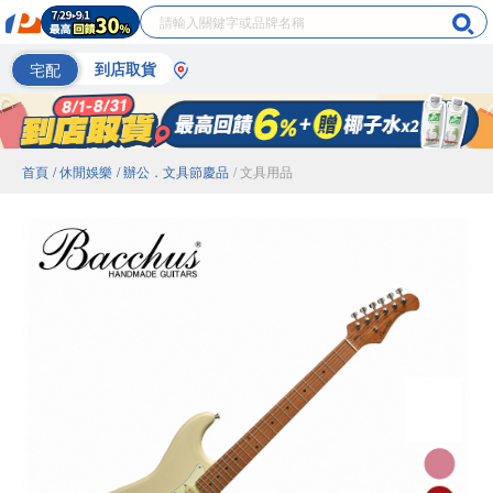
宅配
到店取貨
首頁
/ 休閒娛樂
/ 辦公．文具節慶品
/ 文具用品