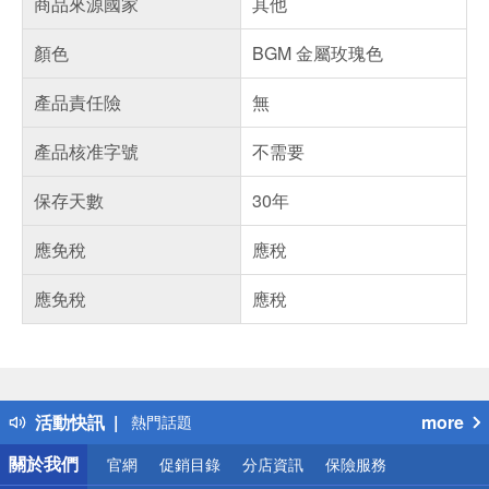
商品來源國家
其他
顏色
BGM 金屬玫瑰色
產品責任險
無
產品核准字號
不需要
保存天數
30年
應免稅
應稅
應免稅
應稅
偏遠地區配送
詐騙網頁！請小心！
得獎公告
活動快訊
more
熱門話題
銀行優惠
關於我們
官網
促銷目錄
分店資訊
保險服務
偏遠地區配送