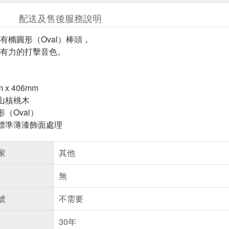
配送及售後服務說明
配有橢圓形（Oval）棒頭，
有力的打擊音色。
 x 406mm
：美國山核桃木
：橢圓形（Oval）
表面處理：標準薄漆飾面處理
家
其他
無
號
不需要
30年