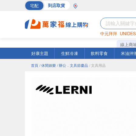
宅配
到店取貨
中元拜拜
UNIDES
巧克力
罐頭
海苔
線上商
好康主題
生鮮冷凍
飲料零食
米油沖
首頁
/ 休閒娛樂
/ 辦公．文具節慶品
/ 文具用品