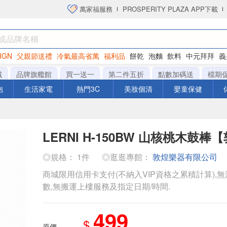
萬家福服務
PROSPERITY PLAZA APP下載
IGN
父親節送禮
冷氣最高省萬
福利品
餅乾
泡麵
飲料
中元拜拜
義
洋芋片
城
品牌旗艦館
買一送一
第二件五折
點數加碼送
檔期
泡
生活家電
熱門3C
美妝個清
嬰童保健
LERNI H-150BW 山核桃木鼓
◎規格： 1件
◎逛逛專館：
敦煌樂器有限公司
商城限用信用卡支付(不納入VIP資格之累積計算),無
數,無搬運上樓服務及指定日期/時間.
499
$
原價