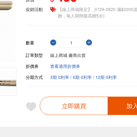
促銷活動
【線上商城限定】_0729-0820 滿$2200
贈，每人期間最高贈5次)
數量
訂單類型
線上商城 廠商出貨
折價券
查看適用折價券
分期方式
3期 0利率 / 6期 0利率 / 12期 0利率
立即購買
加