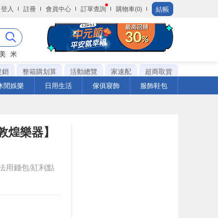
結帳
登入
註冊
會員中心
訂單查詢
購物車(0)
美
米
促銷
整箱購划算
活動總覽
家速配
超商取貨
休閒娛樂
日用生活
傢俱寢飾
服飾鞋包
棒【敦煌樂器】
法用錢包/紅利點