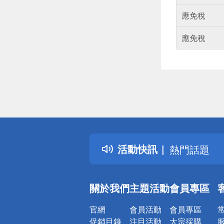
應免稅
應免稅
偏遠地區配
詐騙網頁！
得獎公告
活動快訊
熱門話題
銀行優惠
偏遠地區配
關於我們
主題活動
會員專區
詐騙網頁！
官網
會員活動
會員專區
促銷目錄
注目活動
大宗採購