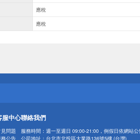
應稅
應稅
送
請小心！
送
客服中心
聯絡我們
請小心！
常見問題
服務時間：
週一至週日 09:00-21:00，例假日依網站
服務公告
公司地址：
台北市北投區大業路136號5樓 (台灣)