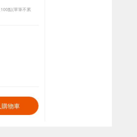
送100點(單筆不累
入購物車